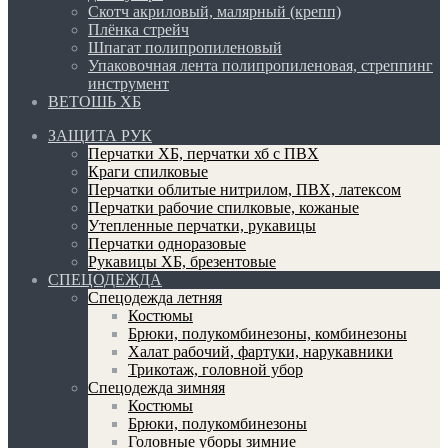
Скотч акриловый, малярный (крепп)
Плёнка стрейч
Шпагат полипропиленовый
Упаковочная лента полипропиленовая, стреппинг
инструмент
ВЕТОШЬ ХБ
ЗАЩИТА РУК
Перчатки ХБ, перчатки хб с ПВХ
Краги спилковые
Перчатки облитые нитрилом, ПВХ, латексом
Перчатки рабочие спилковые, кожаные
Утепленные перчатки, рукавицы
Перчатки одноразовые
Рукавицы ХБ, брезентовые
СПЕЦОДЕЖДА
Спецодежда летняя
Костюмы
Брюки, полукомбинезоны, комбинезоны
Халат рабочий, фартуки, нарукавники
Трикотаж, головной убор
Спецодежда зимняя
Костюмы
Брюки, полукомбинезоны
Головные уборы зимние