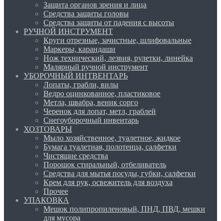
Защита органов зрения и лица
Средства защиты головы
Средства защиты от падения с высоты
РУЧНОЙ ИНСТРУМЕНТ
Круги отрезные, зачистные, шлифовальные
Маркеры, карандаши
Нож технический, лезвия, рулетки, линейка
Малярный ручной инструмент
УБОРОЧНЫЙ ИНТВЕНТАРЬ
Лопаты, грабли, вилы
Ведро оцинкованное, пластиковое
Метла, швабра, веник сорго
Черенок для лопат, метл, граблей
Снегоуборочный инвентарь
ХОЗТОВАРЫ
Мыло хозяйственное, туалетное, жидкое
Бумага туалетная, полотенца, салфетки
Чистящие средства
Порошок стиральный, отбеливатель
Средства для мытья посуды, губки, салфетки
Крем для рук, освежитель для воздуха
Прочее
УПАКОВКА
Мешок полипропиленовый, ПНД, ПВД, мешки
для мусора