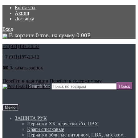
Контакты
Акции
Доставка
Вход
В корзине 0 тов. на сумму
0.00
Р
+7 (911)
187-24-57
+7 (911)
187-23-12
☎ Заказать звонок
Перейти к навигации
Перейти к содержимому
Search for:
Меню
ЗАЩИТА РУК
Перчатки ХБ, перчатки хб с ПВХ
Краги спилковые
Перчатки облитые нитрилом, ПВХ, латексом