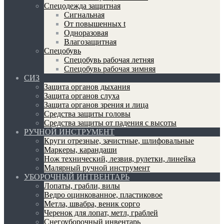
Спецодежда защитная
Сигнальная
От повышенных t
Одноразовая
Влагозащитная
Спецобувь
Спецобувь рабочая летняя
Спецобувь рабочая зимняя
СИЗ
Защита органов дыхания
Защита органов слуха
Защита органов зрения и лица
Средства защиты головы
Средства защиты от падения с высоты
РУЧНОЙ ИНСТРУМЕНТ
Круги отрезные, зачистные, шлифовальные
Маркеры, карандаши
Нож технический, лезвия, рулетки, линейка
Малярный ручной инструмент
УБОРОЧНЫЙ ИНТВЕНТАРЬ
Лопаты, грабли, вилы
Ведро оцинкованное, пластиковое
Метла, швабра, веник сорго
Черенок для лопат, метл, граблей
Снегоуборочный инвентарь