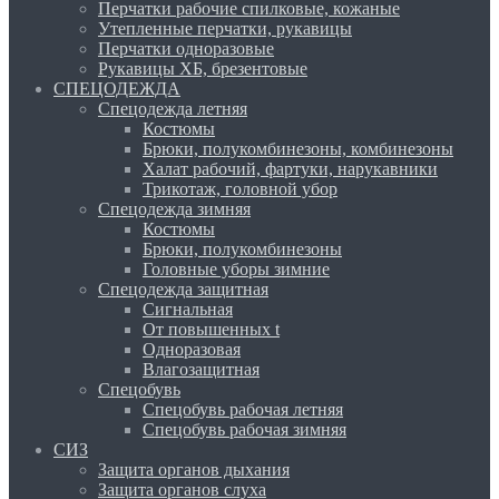
Перчатки рабочие спилковые, кожаные
Утепленные перчатки, рукавицы
Перчатки одноразовые
Рукавицы ХБ, брезентовые
СПЕЦОДЕЖДА
Спецодежда летняя
Костюмы
Брюки, полукомбинезоны, комбинезоны
Халат рабочий, фартуки, нарукавники
Трикотаж, головной убор
Спецодежда зимняя
Костюмы
Брюки, полукомбинезоны
Головные уборы зимние
Спецодежда защитная
Сигнальная
От повышенных t
Одноразовая
Влагозащитная
Спецобувь
Спецобувь рабочая летняя
Спецобувь рабочая зимняя
СИЗ
Защита органов дыхания
Защита органов слуха