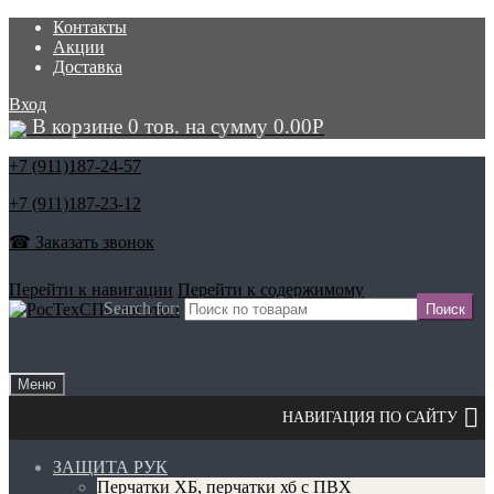
Контакты
Акции
Доставка
Вход
В корзине 0 тов. на сумму
0.00
Р
+7 (911)
187-24-57
+7 (911)
187-23-12
☎ Заказать звонок
Перейти к навигации
Перейти к содержимому
Search for:
Меню
ЗАЩИТА РУК
Перчатки ХБ, перчатки хб с ПВХ