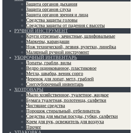
Защита органов дыхания
Защита органов слуха
Защита органов зрения и лица
Средства защиты головы
Средства защиты от падения с высоты
РУЧНОЙ ИНСТРУМЕНТ
Круги отрезные, зачистные, шлифовальные
Маркеры, карандаши
Нож технический, лезвия, рулетки, линейка
Малярный ручной инструмент
УБОРОЧНЫЙ ИНТВЕНТАРЬ
Лопаты, грабли, вилы
Ведро оцинкованное, пластиковое
Метла, швабра, веник сорго
Черенок для лопат, метл, граблей
Снегоуборочный инвентарь
ХОЗТОВАРЫ
Мыло хозяйственное, туалетное, жидкое
Бумага туалетная, полотенца, салфетки
Чистящие средства
Порошок стиральный, отбеливатель
Средства для мытья посуды, губки, салфетки
Крем для рук, освежитель для воздуха
Прочее
УПАКОВКА