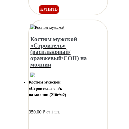
КУПИТЬ
Костюм мужской
«Строитель»
(васильковый/
оранжевый/СОП) на
молнии
Костюм мужcкой
«Строитель» с п/к
на молнии (210г/м2)
950.00 ₽
от 1 шт.