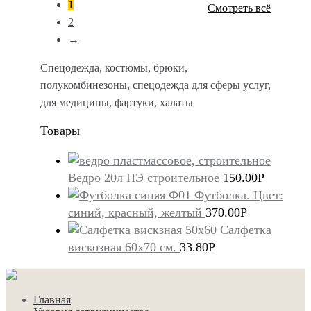
1
Смотреть всё
2
→
Спецодежда, костюмы, брюки,
полукомбинезоны, спецодежда для сферы услуг,
для медицины, фартуки, халаты
Товары
Ведро 20л ПЭ строительное
150.00
Р
Футболка. Цвет:
синий, красный, желтый
370.00
Р
Салфетка
вискозная 60х70 см.
33.80
Р
Главная