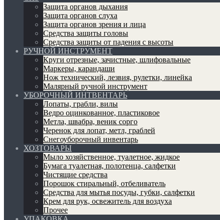
Защита органов дыхания
Защита органов слуха
Защита органов зрения и лица
Средства защиты головы
Средства защиты от падения с высоты
РУЧНОЙ ИНСТРУМЕНТ
Круги отрезные, зачистные, шлифовальные
Маркеры, карандаши
Нож технический, лезвия, рулетки, линейка
Малярный ручной инструмент
УБОРОЧНЫЙ ИНТВЕНТАРЬ
Лопаты, грабли, вилы
Ведро оцинкованное, пластиковое
Метла, швабра, веник сорго
Черенок для лопат, метл, граблей
Снегоуборочный инвентарь
ХОЗТОВАРЫ
Мыло хозяйственное, туалетное, жидкое
Бумага туалетная, полотенца, салфетки
Чистящие средства
Порошок стиральный, отбеливатель
Средства для мытья посуды, губки, салфетки
Крем для рук, освежитель для воздуха
Прочее
УПАКОВКА