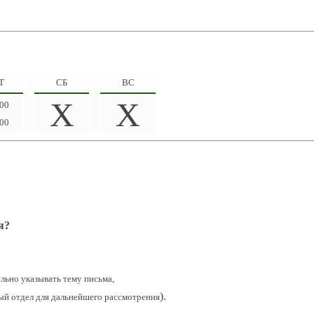
Т
СБ
ВС
X
X
:00
:00
я?
льно указывать тему письма,
).
ный отдел для дальнейшего рассмотрения