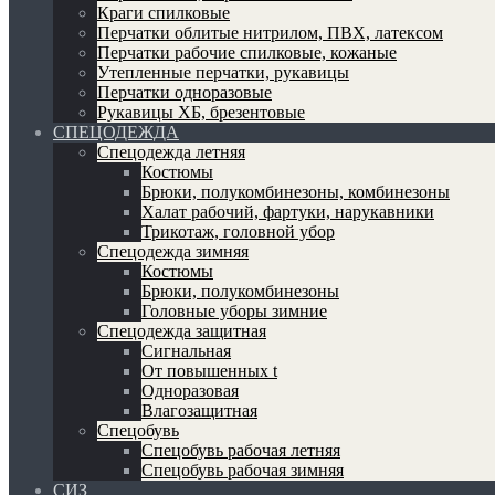
Краги спилковые
Перчатки облитые нитрилом, ПВХ, латексом
Перчатки рабочие спилковые, кожаные
Утепленные перчатки, рукавицы
Перчатки одноразовые
Рукавицы ХБ, брезентовые
СПЕЦОДЕЖДА
Спецодежда летняя
Костюмы
Брюки, полукомбинезоны, комбинезоны
Халат рабочий, фартуки, нарукавники
Трикотаж, головной убор
Спецодежда зимняя
Костюмы
Брюки, полукомбинезоны
Головные уборы зимние
Спецодежда защитная
Сигнальная
От повышенных t
Одноразовая
Влагозащитная
Спецобувь
Спецобувь рабочая летняя
Спецобувь рабочая зимняя
СИЗ