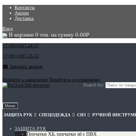
Контакты
Акции
Доставка
Вход
В корзине 0 тов. на сумму
0.00
Р
+7 (911)
187-24-57
+7 (911)
187-23-12
☎ Заказать звонок
Перейти к навигации
Перейти к содержимому
Search for:
Меню
ЗАЩИТА РУК
СПЕЦОДЕЖДА
СИЗ
РУЧНОЙ ИНСТРУМ
ЗАЩИТА РУК
Перчатки ХБ, перчатки хб с ПВХ