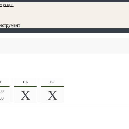
мусора
инструмент
Т
СБ
ВС
X
X
:00
:00