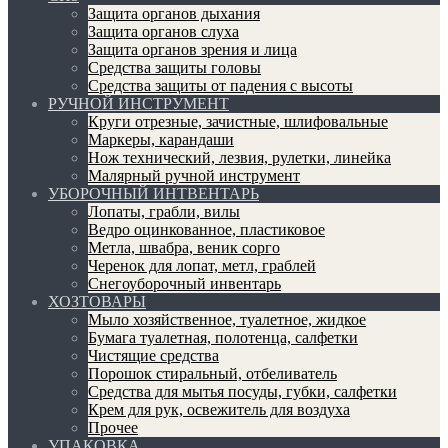
Защита органов дыхания
Защита органов слуха
Защита органов зрения и лица
Средства защиты головы
Средства защиты от падения с высоты
РУЧНОЙ ИНСТРУМЕНТ
Круги отрезные, зачистные, шлифовальные
Маркеры, карандаши
Нож технический, лезвия, рулетки, линейка
Малярный ручной инструмент
УБОРОЧНЫЙ ИНТВЕНТАРЬ
Лопаты, грабли, вилы
Ведро оцинкованное, пластиковое
Метла, швабра, веник сорго
Черенок для лопат, метл, граблей
Снегоуборочный инвентарь
ХОЗТОВАРЫ
Мыло хозяйственное, туалетное, жидкое
Бумага туалетная, полотенца, салфетки
Чистящие средства
Порошок стиральный, отбеливатель
Средства для мытья посуды, губки, салфетки
Крем для рук, освежитель для воздуха
Прочее
УПАКОВКА