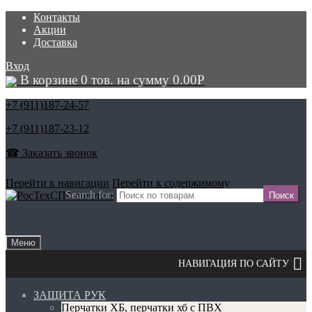
Контакты
Акции
Доставка
Вход
В корзине 0 тов. на сумму
0.00
Р
+7 (911)
187-24-57
+7 (911)
187-23-12
☎ Заказать звонок
Перейти к навигации
Перейти к содержимому
Search for:
Меню
ЗАЩИТА РУК
Перчатки ХБ, перчатки хб с ПВХ