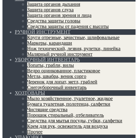
Защита органов дыхания
Защита органов слуха
Защита органов зрения и лица
Средства защиты головы
Средства защиты от падения с высоты
РУЧНОЙ ИНСТРУМЕНТ
Круги отрезные, зачистные, шлифовальные
Маркеры, карандаши
Нож технический, лезвия, рулетки, линейка
Малярный ручной инструмент
УБОРОЧНЫЙ ИНТВЕНТАРЬ
Лопаты, грабли, вилы
Ведро оцинкованное, пластиковое
Метла, швабра, веник сорго
Черенок для лопат, метл, граблей
Снегоуборочный инвентарь
ХОЗТОВАРЫ
Мыло хозяйственное, туалетное, жидкое
Бумага туалетная, полотенца, салфетки
Чистящие средства
Порошок стиральный, отбеливатель
Средства для мытья посуды, губки, салфетки
Крем для рук, освежитель для воздуха
Прочее
УПАКОВКА