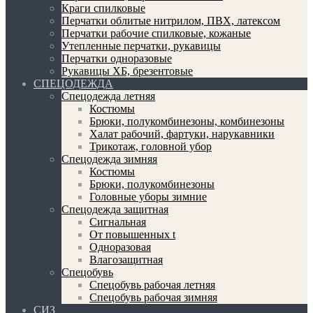
Краги спилковые
Перчатки облитые нитрилом, ПВХ, латексом
Перчатки рабочие спилковые, кожаные
Утепленные перчатки, рукавицы
Перчатки одноразовые
Рукавицы ХБ, брезентовые
СПЕЦОДЕЖДА
Спецодежда летняя
Костюмы
Брюки, полукомбинезоны, комбинезоны
Халат рабочий, фартуки, нарукавники
Трикотаж, головной убор
Спецодежда зимняя
Костюмы
Брюки, полукомбинезоны
Головные уборы зимние
Спецодежда защитная
Сигнальная
От повышенных t
Одноразовая
Влагозащитная
Спецобувь
Спецобувь рабочая летняя
Спецобувь рабочая зимняя
СИЗ