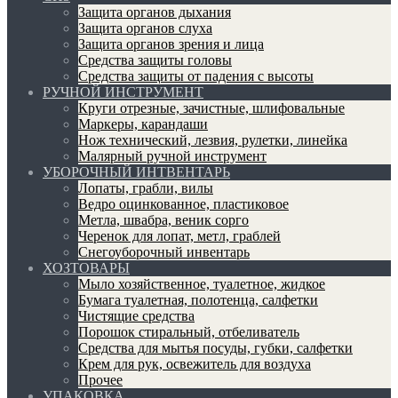
Защита органов дыхания
Защита органов слуха
Защита органов зрения и лица
Средства защиты головы
Средства защиты от падения с высоты
РУЧНОЙ ИНСТРУМЕНТ
Круги отрезные, зачистные, шлифовальные
Маркеры, карандаши
Нож технический, лезвия, рулетки, линейка
Малярный ручной инструмент
УБОРОЧНЫЙ ИНТВЕНТАРЬ
Лопаты, грабли, вилы
Ведро оцинкованное, пластиковое
Метла, швабра, веник сорго
Черенок для лопат, метл, граблей
Снегоуборочный инвентарь
ХОЗТОВАРЫ
Мыло хозяйственное, туалетное, жидкое
Бумага туалетная, полотенца, салфетки
Чистящие средства
Порошок стиральный, отбеливатель
Средства для мытья посуды, губки, салфетки
Крем для рук, освежитель для воздуха
Прочее
УПАКОВКА