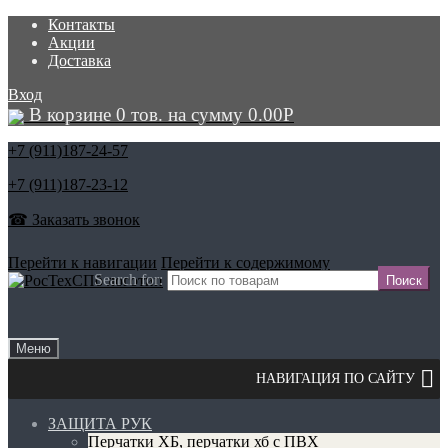
Контакты
Акции
Доставка
Вход
В корзине 0 тов. на сумму
0.00
Р
+7 (911)
187-24-57
+7 (911)
187-23-12
☎ Заказать звонок
Перейти к навигации
Перейти к содержимому
Search for:
Меню
ЗАЩИТА РУК
Перчатки ХБ, перчатки хб с ПВХ