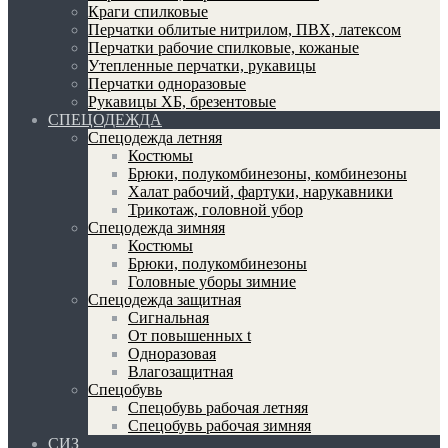
Краги спилковые
Перчатки облитые нитрилом, ПВХ, латексом
Перчатки рабочие спилковые, кожаные
Утепленные перчатки, рукавицы
Перчатки одноразовые
Рукавицы ХБ, брезентовые
СПЕЦОДЕЖДА
Спецодежда летняя
Костюмы
Брюки, полукомбинезоны, комбинезоны
Халат рабочий, фартуки, нарукавники
Трикотаж, головной убор
Спецодежда зимняя
Костюмы
Брюки, полукомбинезоны
Головные уборы зимние
Спецодежда защитная
Сигнальная
От повышенных t
Одноразовая
Влагозащитная
Спецобувь
Спецобувь рабочая летняя
Спецобувь рабочая зимняя
СИЗ