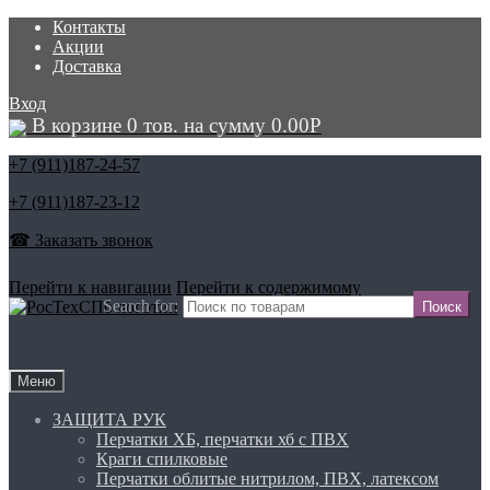
Контакты
Акции
Доставка
Вход
В корзине 0 тов. на сумму
0.00
Р
+7 (911)
187-24-57
+7 (911)
187-23-12
☎ Заказать звонок
Перейти к навигации
Перейти к содержимому
Search for:
Меню
ЗАЩИТА РУК
Перчатки ХБ, перчатки хб с ПВХ
Краги спилковые
Перчатки облитые нитрилом, ПВХ, латексом