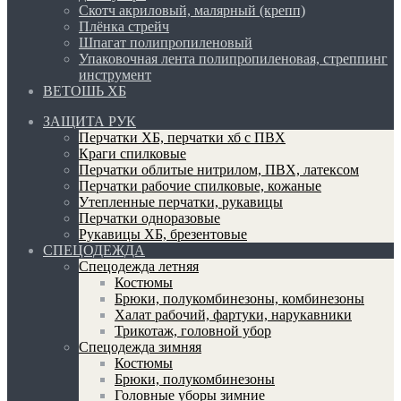
Скотч акриловый, малярный (крепп)
Плёнка стрейч
Шпагат полипропиленовый
Упаковочная лента полипропиленовая, стреппинг
инструмент
ВЕТОШЬ ХБ
ЗАЩИТА РУК
Перчатки ХБ, перчатки хб с ПВХ
Краги спилковые
Перчатки облитые нитрилом, ПВХ, латексом
Перчатки рабочие спилковые, кожаные
Утепленные перчатки, рукавицы
Перчатки одноразовые
Рукавицы ХБ, брезентовые
СПЕЦОДЕЖДА
Спецодежда летняя
Костюмы
Брюки, полукомбинезоны, комбинезоны
Халат рабочий, фартуки, нарукавники
Трикотаж, головной убор
Спецодежда зимняя
Костюмы
Брюки, полукомбинезоны
Головные уборы зимние