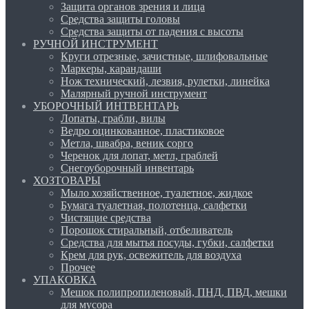
Защита органов зрения и лица
Средства защиты головы
Средства защиты от падения с высоты
РУЧНОЙ ИНСТРУМЕНТ
Круги отрезные, зачистные, шлифовальные
Маркеры, карандаши
Нож технический, лезвия, рулетки, линейка
Малярный ручной инструмент
УБОРОЧНЫЙ ИНТВЕНТАРЬ
Лопаты, грабли, вилы
Ведро оцинкованное, пластиковое
Метла, швабра, веник сорго
Черенок для лопат, метл, граблей
Снегоуборочный инвентарь
ХОЗТОВАРЫ
Мыло хозяйственное, туалетное, жидкое
Бумага туалетная, полотенца, салфетки
Чистящие средства
Порошок стиральный, отбеливатель
Средства для мытья посуды, губки, салфетки
Крем для рук, освежитель для воздуха
Прочее
УПАКОВКА
Мешок полипропиленовый, ПНД, ПВД, мешки
для мусора