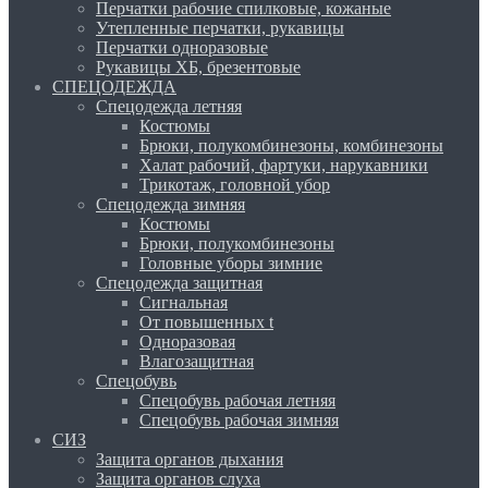
Перчатки рабочие спилковые, кожаные
Утепленные перчатки, рукавицы
Перчатки одноразовые
Рукавицы ХБ, брезентовые
СПЕЦОДЕЖДА
Спецодежда летняя
Костюмы
Брюки, полукомбинезоны, комбинезоны
Халат рабочий, фартуки, нарукавники
Трикотаж, головной убор
Спецодежда зимняя
Костюмы
Брюки, полукомбинезоны
Головные уборы зимние
Спецодежда защитная
Сигнальная
От повышенных t
Одноразовая
Влагозащитная
Спецобувь
Спецобувь рабочая летняя
Спецобувь рабочая зимняя
СИЗ
Защита органов дыхания
Защита органов слуха