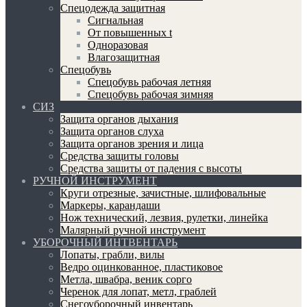
Спецодежда защитная
Сигнальная
От повышенных t
Одноразовая
Влагозащитная
Спецобувь
Спецобувь рабочая летняя
Спецобувь рабочая зимняя
СИЗ
Защита органов дыхания
Защита органов слуха
Защита органов зрения и лица
Средства защиты головы
Средства защиты от падения с высоты
РУЧНОЙ ИНСТРУМЕНТ
Круги отрезные, зачистные, шлифовальные
Маркеры, карандаши
Нож технический, лезвия, рулетки, линейка
Малярный ручной инструмент
УБОРОЧНЫЙ ИНТВЕНТАРЬ
Лопаты, грабли, вилы
Ведро оцинкованное, пластиковое
Метла, швабра, веник сорго
Черенок для лопат, метл, граблей
Снегоуборочный инвентарь