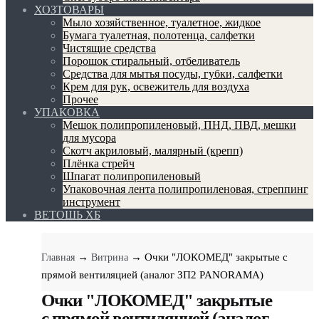
ХОЗТОВАРЫ
Мыло хозяйственное, туалетное, жидкое
Бумага туалетная, полотенца, салфетки
Чистящие средства
Порошок стиральный, отбеливатель
Средства для мытья посуды, губки, салфетки
Крем для рук, освежитель для воздуха
Прочее
УПАКОВКА
Мешок полипропиленовый, ПНД, ПВД, мешки
для мусора
Скотч акриловый, малярный (крепп)
Плёнка стрейч
Шпагат полипропиленовый
Упаковочная лента полипропиленовая, стреппинг
инструмент
ВЕТОШЬ ХБ
→
→ Очки "ЛОКОМЕД" закрытые с
Главная
Витрина
прямой вентиляцией (аналог ЗП2 PANORAMA)
Очки "ЛОКОМЕД" закрытые
с прямой вентиляцией (аналог