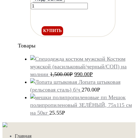
КУПИТЬ
Товары
Костюм
мужской (васильковый/черный/СОП) на
молнии
1,500.00
Р
990.00
Р
Лопата штыковая
(рельсовая сталь) б/ч
270.00
Р
Мешок
полипропиленовый ЗЕЛЁНЫЙ, 75х115 см
на 50кг
25.55
Р
Главная