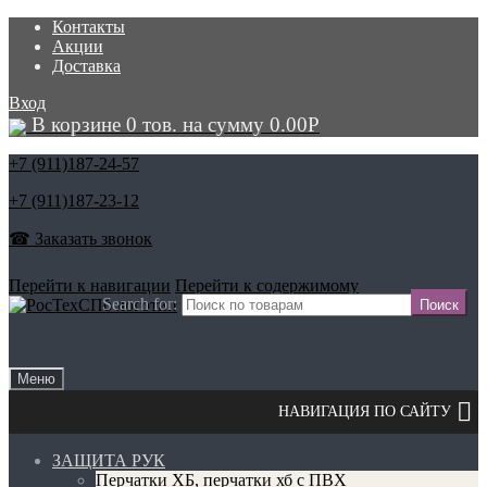
Контакты
Акции
Доставка
Вход
В корзине 0 тов. на сумму
0.00
Р
+7 (911)
187-24-57
+7 (911)
187-23-12
☎ Заказать звонок
Перейти к навигации
Перейти к содержимому
Search for:
Меню
ЗАЩИТА РУК
Перчатки ХБ, перчатки хб с ПВХ