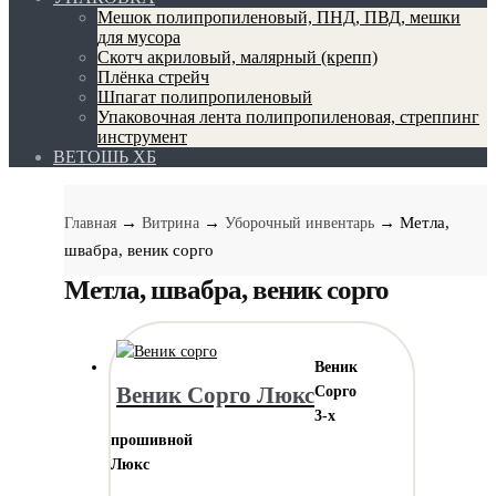
Мешок полипропиленовый, ПНД, ПВД, мешки
для мусора
Скотч акриловый, малярный (крепп)
Плёнка стрейч
Шпагат полипропиленовый
Упаковочная лента полипропиленовая, стреппинг
инструмент
ВЕТОШЬ ХБ
→
→
→ Метла,
Главная
Витрина
Уборочный инвентарь
швабра, веник сорго
Метла, швабра, веник сорго
Веник
Веник Сорго Люкс
Сорго
3-х
прошивной
Люкс