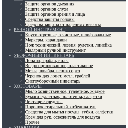
Защита органов дыхания
Защита органов слуха
Защита органов зрения и лица
Средства защиты головы
Средства защиты от падения с высоты
РУЧНОЙ ИНСТРУМЕНТ
Круги отрезные, зачистные, шлифовальные
Маркеры, карандаши
Нож технический, лезвия, рулетки, линейка
Малярный ручной инструмент
УБОРОЧНЫЙ ИНТВЕНТАРЬ
Лопаты, грабли, вилы
Ведро оцинкованное, пластиковое
Метла, швабра, веник сорго
Черенок для лопат, метл, граблей
Снегоуборочный инвентарь
ХОЗТОВАРЫ
Мыло хозяйственное, туалетное, жидкое
Бумага туалетная, полотенца, салфетки
Чистящие средства
Порошок стиральный, отбеливатель
Средства для мытья посуды, губки, салфетки
Крем для рук, освежитель для воздуха
Прочее
УПАКОВКА