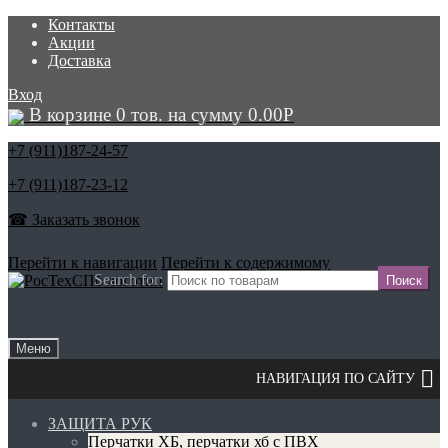
Контакты
Акции
Доставка
Вход
В корзине 0 тов. на сумму
0.00
Р
+7 (911)
187-24-57
+7 (911)
187-23-12
☎ Заказать звонок
Перейти к навигации
Перейти к содержимому
Search for:
Меню
ЗАЩИТА РУК
Перчатки ХБ, перчатки хб с ПВХ