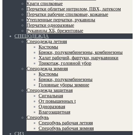
Краги спилковые
Перчатки облитые нитрилом, ПВХ, латексом
Перчатки рабочие спилковые, кожаные
Утепленные перчатки, рукавицы
Перчатки одноразовые
Рукавицы ХБ, брезентовые
СПЕЦОДЕЖДА
Спецодежда летняя
Костюмы
Брюки, полукомбинезоны, комбинезоны
Халат рабочий, фартуки, нарукавники
Трикотаж, головной убор
Спецодежда зимняя
Костюмы
Брюки, полукомбинезоны
Головные уборы зимние
Спецодежда защитная
Сигнальная
От повышенных t
Одноразовая
Влагозащитная
Спецобувь
Спецобувь рабочая летняя
Спецобувь рабочая зимняя
СИЗ