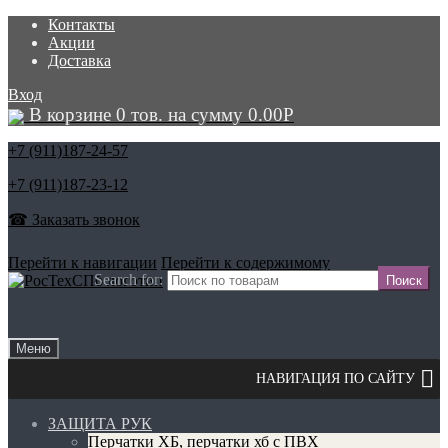
Контакты
Акции
Доставка
Вход
В корзине 0 тов. на сумму
0.00
Р
+7 (911)
187-24-57
+7 (911)
187-23-12
☎ Заказать звонок
Перейти к навигации
Перейти к содержимому
Search for:
Меню
ЗАЩИТА РУК
Перчатки ХБ, перчатки хб с ПВХ