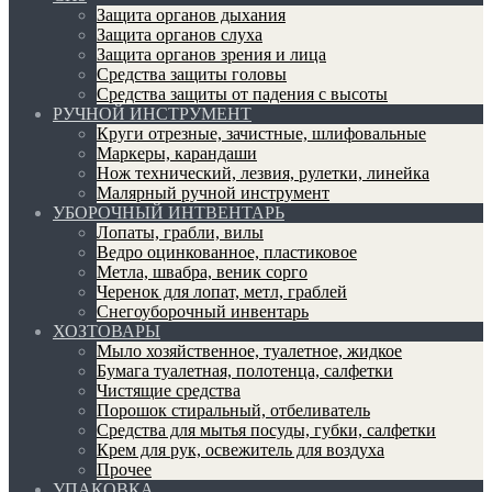
Защита органов дыхания
Защита органов слуха
Защита органов зрения и лица
Средства защиты головы
Средства защиты от падения с высоты
РУЧНОЙ ИНСТРУМЕНТ
Круги отрезные, зачистные, шлифовальные
Маркеры, карандаши
Нож технический, лезвия, рулетки, линейка
Малярный ручной инструмент
УБОРОЧНЫЙ ИНТВЕНТАРЬ
Лопаты, грабли, вилы
Ведро оцинкованное, пластиковое
Метла, швабра, веник сорго
Черенок для лопат, метл, граблей
Снегоуборочный инвентарь
ХОЗТОВАРЫ
Мыло хозяйственное, туалетное, жидкое
Бумага туалетная, полотенца, салфетки
Чистящие средства
Порошок стиральный, отбеливатель
Средства для мытья посуды, губки, салфетки
Крем для рук, освежитель для воздуха
Прочее
УПАКОВКА