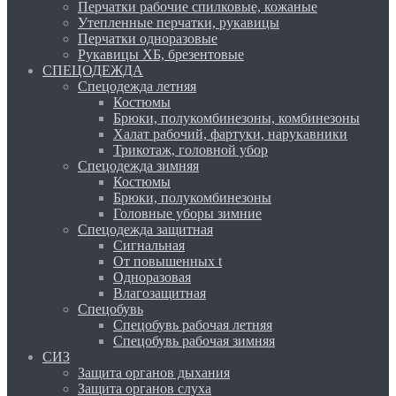
Перчатки рабочие спилковые, кожаные
Утепленные перчатки, рукавицы
Перчатки одноразовые
Рукавицы ХБ, брезентовые
СПЕЦОДЕЖДА
Спецодежда летняя
Костюмы
Брюки, полукомбинезоны, комбинезоны
Халат рабочий, фартуки, нарукавники
Трикотаж, головной убор
Спецодежда зимняя
Костюмы
Брюки, полукомбинезоны
Головные уборы зимние
Спецодежда защитная
Сигнальная
От повышенных t
Одноразовая
Влагозащитная
Спецобувь
Спецобувь рабочая летняя
Спецобувь рабочая зимняя
СИЗ
Защита органов дыхания
Защита органов слуха