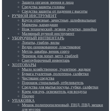
Защита органов зрения и лица
Средства защиты головы
Средства защиты от падения с высоты
РУЧНОЙ ИНСТРУМЕНТ
Круги отрезные, зачистные, шлифовальные
Маркеры, карандаши
Нож технический, лезвия, рулетки, линейка
Малярный ручной инструмент
УБОРОЧНЫЙ ИНТВЕНТАРЬ
Лопаты, грабли, вилы
Ведро оцинкованное, пластиковое
Метла, швабра, веник сорго
Черенок для лопат, метл, граблей
Снегоуборочный инвентарь
ХОЗТОВАРЫ
Мыло хозяйственное, туалетное, жидкое
Бумага туалетная, полотенца, салфетки
Чистящие средства
Порошок стиральный, отбеливатель
Средства для мытья посуды, губки, салфетки
Крем для рук, освежитель для воздуха
Прочее
УПАКОВКА
Мешок полипропиленовый, ПНД, ПВД, мешки
для мусора