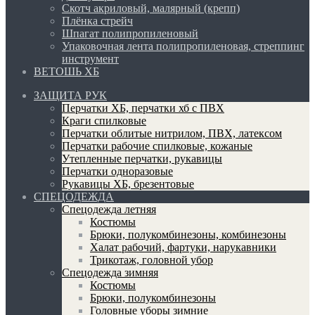
Скотч акриловый, малярный (крепп)
Плёнка стрейч
Шпагат полипропиленовый
Упаковочная лента полипропиленовая, стреппинг
инструмент
ВЕТОШЬ ХБ
ЗАЩИТА РУК
Перчатки ХБ, перчатки хб с ПВХ
Краги спилковые
Перчатки облитые нитрилом, ПВХ, латексом
Перчатки рабочие спилковые, кожаные
Утепленные перчатки, рукавицы
Перчатки одноразовые
Рукавицы ХБ, брезентовые
СПЕЦОДЕЖДА
Спецодежда летняя
Костюмы
Брюки, полукомбинезоны, комбинезоны
Халат рабочий, фартуки, нарукавники
Трикотаж, головной убор
Спецодежда зимняя
Костюмы
Брюки, полукомбинезоны
Головные уборы зимние