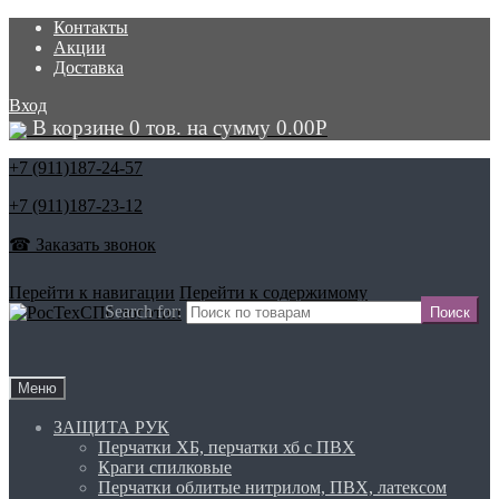
Контакты
Акции
Доставка
Вход
В корзине 0 тов. на сумму
0.00
Р
+7 (911)
187-24-57
+7 (911)
187-23-12
☎ Заказать звонок
Перейти к навигации
Перейти к содержимому
Search for:
Меню
ЗАЩИТА РУК
Перчатки ХБ, перчатки хб с ПВХ
Краги спилковые
Перчатки облитые нитрилом, ПВХ, латексом