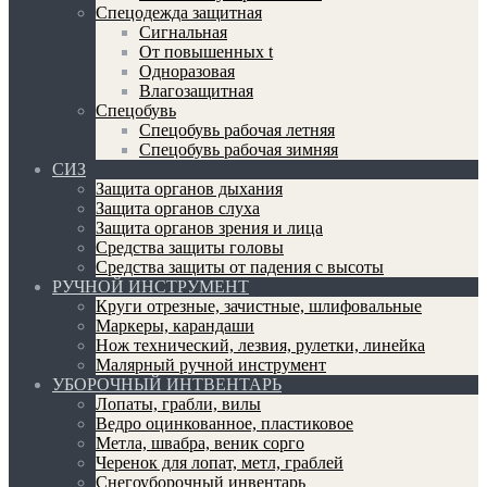
Спецодежда защитная
Сигнальная
От повышенных t
Одноразовая
Влагозащитная
Спецобувь
Спецобувь рабочая летняя
Спецобувь рабочая зимняя
СИЗ
Защита органов дыхания
Защита органов слуха
Защита органов зрения и лица
Средства защиты головы
Средства защиты от падения с высоты
РУЧНОЙ ИНСТРУМЕНТ
Круги отрезные, зачистные, шлифовальные
Маркеры, карандаши
Нож технический, лезвия, рулетки, линейка
Малярный ручной инструмент
УБОРОЧНЫЙ ИНТВЕНТАРЬ
Лопаты, грабли, вилы
Ведро оцинкованное, пластиковое
Метла, швабра, веник сорго
Черенок для лопат, метл, граблей
Снегоуборочный инвентарь