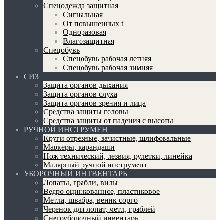
Спецодежда защитная
Сигнальная
От повышенных t
Одноразовая
Влагозащитная
Спецобувь
Спецобувь рабочая летняя
Спецобувь рабочая зимняя
СИЗ
Защита органов дыхания
Защита органов слуха
Защита органов зрения и лица
Средства защиты головы
Средства защиты от падения с высоты
РУЧНОЙ ИНСТРУМЕНТ
Круги отрезные, зачистные, шлифовальные
Маркеры, карандаши
Нож технический, лезвия, рулетки, линейка
Малярный ручной инструмент
УБОРОЧНЫЙ ИНТВЕНТАРЬ
Лопаты, грабли, вилы
Ведро оцинкованное, пластиковое
Метла, швабра, веник сорго
Черенок для лопат, метл, граблей
Снегоуборочный инвентарь