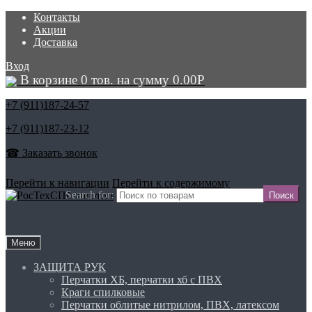
Контакты
Акции
Доставка
Вход
В корзине 0 тов. на сумму
0.00
Р
+7 (911)
187-24-57
+7 (911)
187-23-12
☎ Заказать звонок
Перейти к навигации
Перейти к содержимому
Search for:
Меню
ЗАЩИТА РУК
Перчатки ХБ, перчатки хб с ПВХ
Краги спилковые
Перчатки облитые нитрилом, ПВХ, латексом