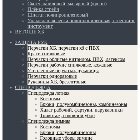
Скотч акриловый, малярный (крепп)
Плёнка стрейч
Шпагат полипропиленовый
Упаковочная лента полипропиленовая, стреппинг
инструмент
ВЕТОШЬ ХБ
ЗАЩИТА РУК
Перчатки ХБ, перчатки хб с ПВХ
Краги спилковые
Перчатки облитые нитрилом, ПВХ, латексом
Перчатки рабочие спилковые, кожаные
Утепленные перчатки, рукавицы
Перчатки одноразовые
Рукавицы ХБ, брезентовые
СПЕЦОДЕЖДА
Спецодежда летняя
Костюмы
Брюки, полукомбинезоны, комбинезоны
Халат рабочий, фартуки, нарукавники
Трикотаж, головной убор
Спецодежда зимняя
Костюмы
Брюки, полукомбинезоны
Головные уборы зимние