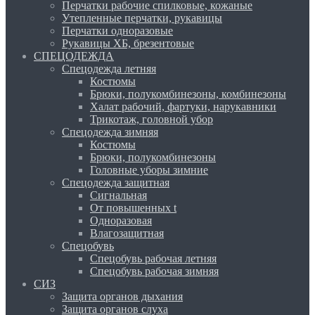
Перчатки рабочие спилковые, кожаные
Утепленные перчатки, рукавицы
Перчатки одноразовые
Рукавицы ХБ, брезентовые
СПЕЦОДЕЖДА
Спецодежда летняя
Костюмы
Брюки, полукомбинезоны, комбинезоны
Халат рабочий, фартуки, нарукавники
Трикотаж, головной убор
Спецодежда зимняя
Костюмы
Брюки, полукомбинезоны
Головные уборы зимние
Спецодежда защитная
Сигнальная
От повышенных t
Одноразовая
Влагозащитная
Спецобувь
Спецобувь рабочая летняя
Спецобувь рабочая зимняя
СИЗ
Защита органов дыхания
Защита органов слуха