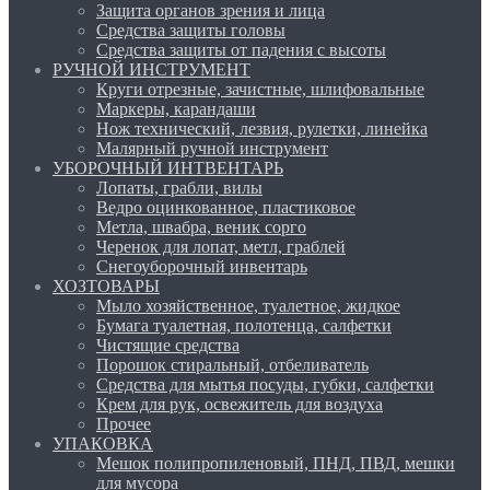
Защита органов зрения и лица
Средства защиты головы
Средства защиты от падения с высоты
РУЧНОЙ ИНСТРУМЕНТ
Круги отрезные, зачистные, шлифовальные
Маркеры, карандаши
Нож технический, лезвия, рулетки, линейка
Малярный ручной инструмент
УБОРОЧНЫЙ ИНТВЕНТАРЬ
Лопаты, грабли, вилы
Ведро оцинкованное, пластиковое
Метла, швабра, веник сорго
Черенок для лопат, метл, граблей
Снегоуборочный инвентарь
ХОЗТОВАРЫ
Мыло хозяйственное, туалетное, жидкое
Бумага туалетная, полотенца, салфетки
Чистящие средства
Порошок стиральный, отбеливатель
Средства для мытья посуды, губки, салфетки
Крем для рук, освежитель для воздуха
Прочее
УПАКОВКА
Мешок полипропиленовый, ПНД, ПВД, мешки
для мусора