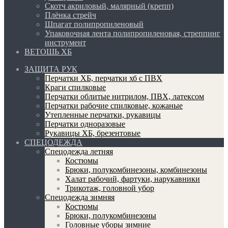
Скотч акриловый, малярный (крепп)
Плёнка стрейч
Шпагат полипропиленовый
Упаковочная лента полипропиленовая, стреппинг
инструмент
ВЕТОШЬ ХБ
ЗАЩИТА РУК
Перчатки ХБ, перчатки хб с ПВХ
Краги спилковые
Перчатки облитые нитрилом, ПВХ, латексом
Перчатки рабочие спилковые, кожаные
Утепленные перчатки, рукавицы
Перчатки одноразовые
Рукавицы ХБ, брезентовые
СПЕЦОДЕЖДА
Спецодежда летняя
Костюмы
Брюки, полукомбинезоны, комбинезоны
Халат рабочий, фартуки, нарукавники
Трикотаж, головной убор
Спецодежда зимняя
Костюмы
Брюки, полукомбинезоны
Головные уборы зимние