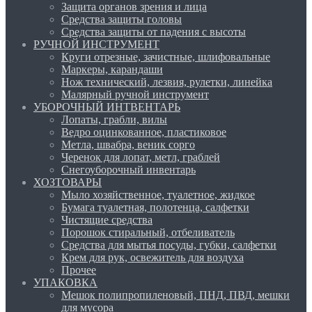
Защита органов зрения и лица
Средства защиты головы
Средства защиты от падения с высоты
РУЧНОЙ ИНСТРУМЕНТ
Круги отрезные, зачистные, шлифовальные
Маркеры, карандаши
Нож технический, лезвия, рулетки, линейка
Малярный ручной инструмент
УБОРОЧНЫЙ ИНТВЕНТАРЬ
Лопаты, грабли, вилы
Ведро оцинкованное, пластиковое
Метла, швабра, веник сорго
Черенок для лопат, метл, граблей
Снегоуборочный инвентарь
ХОЗТОВАРЫ
Мыло хозяйственное, туалетное, жидкое
Бумага туалетная, полотенца, салфетки
Чистящие средства
Порошок стиральный, отбеливатель
Средства для мытья посуды, губки, салфетки
Крем для рук, освежитель для воздуха
Прочее
УПАКОВКА
Мешок полипропиленовый, ПНД, ПВД, мешки
для мусора