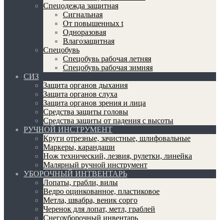
Спецодежда защитная
Сигнальная
От повышенных t
Одноразовая
Влагозащитная
Спецобувь
Спецобувь рабочая летняя
Спецобувь рабочая зимняя
СИЗ
Защита органов дыхания
Защита органов слуха
Защита органов зрения и лица
Средства защиты головы
Средства защиты от падения с высоты
РУЧНОЙ ИНСТРУМЕНТ
Круги отрезные, зачистные, шлифовальные
Маркеры, карандаши
Нож технический, лезвия, рулетки, линейка
Малярный ручной инструмент
УБОРОЧНЫЙ ИНТВЕНТАРЬ
Лопаты, грабли, вилы
Ведро оцинкованное, пластиковое
Метла, швабра, веник сорго
Черенок для лопат, метл, граблей
Снегоуборочный инвентарь