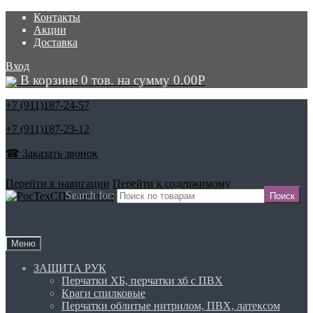
Контакты
Акции
Доставка
Вход
В корзине 0 тов. на сумму
0.00
Р
+7 (911)
187-24-57
+7 (911)
187-23-12
☎ Заказать звонок
Перейти к навигации
Перейти к содержимому
Search for:
Меню
ЗАЩИТА РУК
Перчатки ХБ, перчатки хб с ПВХ
Краги спилковые
Перчатки облитые нитрилом, ПВХ, латексом