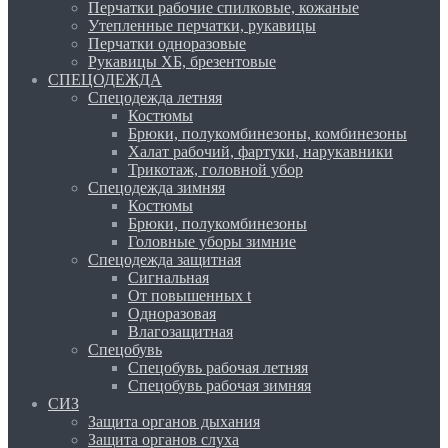
Перчатки рабочие спилковые, кожаные
Утепленные перчатки, рукавицы
Перчатки одноразовые
Рукавицы ХБ, брезентовые
СПЕЦОДЕЖДА
Спецодежда летняя
Костюмы
Брюки, полукомбинезоны, комбинезоны
Халат рабочий, фартуки, нарукавники
Трикотаж, головной убор
Спецодежда зимняя
Костюмы
Брюки, полукомбинезоны
Головные уборы зимние
Спецодежда защитная
Сигнальная
От повышенных t
Одноразовая
Влагозащитная
Спецобувь
Спецобувь рабочая летняя
Спецобувь рабочая зимняя
СИЗ
Защита органов дыхания
Защита органов слуха