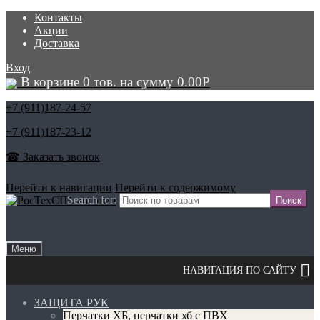
Контакты
Акции
Доставка
Вход
В корзине 0 тов. на сумму
0.00
Р
+7 (911)
187-24-57
+7 (911)
187-23-12
☎ Заказать звонок
Перейти к навигации
Перейти к содержимому
Search for:
Меню
ЗАЩИТА РУК
Перчатки ХБ, перчатки хб с ПВХ