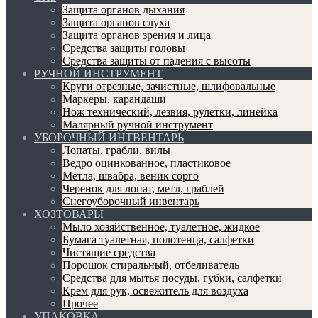
Защита органов дыхания
Защита органов слуха
Защита органов зрения и лица
Средства защиты головы
Средства защиты от падения с высоты
РУЧНОЙ ИНСТРУМЕНТ
Круги отрезные, зачистные, шлифовальные
Маркеры, карандаши
Нож технический, лезвия, рулетки, линейка
Малярный ручной инструмент
УБОРОЧНЫЙ ИНТВЕНТАРЬ
Лопаты, грабли, вилы
Ведро оцинкованное, пластиковое
Метла, швабра, веник сорго
Черенок для лопат, метл, граблей
Снегоуборочный инвентарь
ХОЗТОВАРЫ
Мыло хозяйственное, туалетное, жидкое
Бумага туалетная, полотенца, салфетки
Чистящие средства
Порошок стиральный, отбеливатель
Средства для мытья посуды, губки, салфетки
Крем для рук, освежитель для воздуха
Прочее
УПАКОВКА