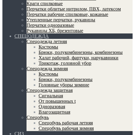
Краги спилковые
Перчатки облитые нитрилом, ПВХ, латексом
Перчатки рабочие спилковые, кожаные
Утепленные перчатки, рукавицы
Перчатки одноразовые
Рукавицы ХБ, брезентовые
СПЕЦОДЕЖДА
Спецодежда летняя
Костюмы
Брюки, полукомбинезоны, комбинезоны
Халат рабочий, фартуки, нарукавники
Трикотаж, головной убор
Спецодежда зимняя
Костюмы
Брюки, полукомбинезоны
Головные уборы зимние
Спецодежда защитная
Сигнальная
От повышенных t
Одноразовая
Влагозащитная
Спецобувь
Спецобувь рабочая летняя
Спецобувь рабочая зимняя
СИЗ