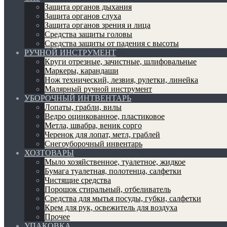
Защита органов дыхания
Защита органов слуха
Защита органов зрения и лица
Средства защиты головы
Средства защиты от падения с высоты
РУЧНОЙ ИНСТРУМЕНТ
Круги отрезные, зачистные, шлифовальные
Маркеры, карандаши
Нож технический, лезвия, рулетки, линейка
Малярный ручной инструмент
УБОРОЧНЫЙ ИНТВЕНТАРЬ
Лопаты, грабли, вилы
Ведро оцинкованное, пластиковое
Метла, швабра, веник сорго
Черенок для лопат, метл, граблей
Снегоуборочный инвентарь
ХОЗТОВАРЫ
Мыло хозяйственное, туалетное, жидкое
Бумага туалетная, полотенца, салфетки
Чистящие средства
Порошок стиральный, отбеливатель
Средства для мытья посуды, губки, салфетки
Крем для рук, освежитель для воздуха
Прочее
УПАКОВКА