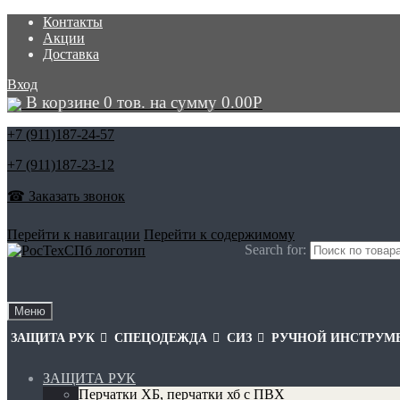
Контакты
Акции
Доставка
Вход
В корзине 0 тов. на сумму
0.00
Р
+7 (911)
187-24-57
+7 (911)
187-23-12
☎ Заказать звонок
Перейти к навигации
Перейти к содержимому
Search for:
Меню
ЗАЩИТА РУК
СПЕЦОДЕЖДА
СИЗ
РУЧНОЙ ИНСТРУМ
ЗАЩИТА РУК
Перчатки ХБ, перчатки хб с ПВХ