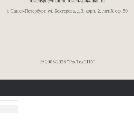
rostehspb@mail.ru,
rosteh-spb@mail.ru
г. Санкт-Петербург, ул. Бехтерева, д.3, корп. 2, лит.Х оф. 50
@ 2005-2026 "РосТехСПб"