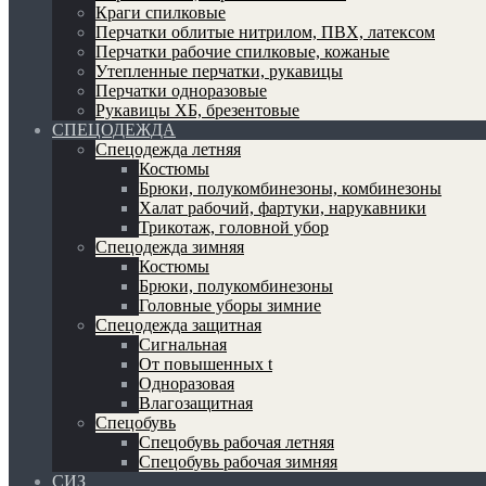
Краги спилковые
Перчатки облитые нитрилом, ПВХ, латексом
Перчатки рабочие спилковые, кожаные
Утепленные перчатки, рукавицы
Перчатки одноразовые
Рукавицы ХБ, брезентовые
СПЕЦОДЕЖДА
Спецодежда летняя
Костюмы
Брюки, полукомбинезоны, комбинезоны
Халат рабочий, фартуки, нарукавники
Трикотаж, головной убор
Спецодежда зимняя
Костюмы
Брюки, полукомбинезоны
Головные уборы зимние
Спецодежда защитная
Сигнальная
От повышенных t
Одноразовая
Влагозащитная
Спецобувь
Спецобувь рабочая летняя
Спецобувь рабочая зимняя
СИЗ