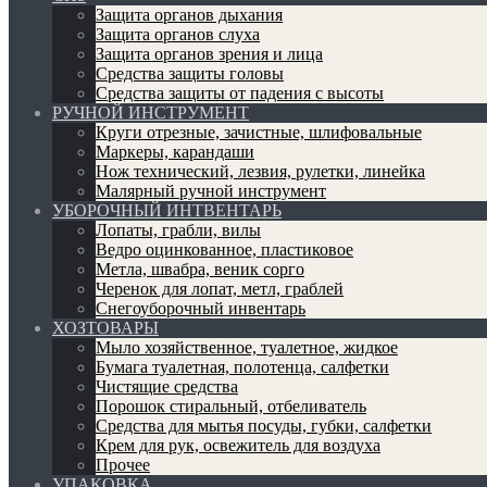
Защита органов дыхания
Защита органов слуха
Защита органов зрения и лица
Средства защиты головы
Средства защиты от падения с высоты
РУЧНОЙ ИНСТРУМЕНТ
Круги отрезные, зачистные, шлифовальные
Маркеры, карандаши
Нож технический, лезвия, рулетки, линейка
Малярный ручной инструмент
УБОРОЧНЫЙ ИНТВЕНТАРЬ
Лопаты, грабли, вилы
Ведро оцинкованное, пластиковое
Метла, швабра, веник сорго
Черенок для лопат, метл, граблей
Снегоуборочный инвентарь
ХОЗТОВАРЫ
Мыло хозяйственное, туалетное, жидкое
Бумага туалетная, полотенца, салфетки
Чистящие средства
Порошок стиральный, отбеливатель
Средства для мытья посуды, губки, салфетки
Крем для рук, освежитель для воздуха
Прочее
УПАКОВКА