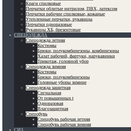
Краги спилковые
Перчатки облитые нитрилом, ПВХ, латексом
Перчатки рабочие спилковые, кожаные
Утепленные перчатки, рукавицы
Перчатки одноразовые
Рукавицы ХБ, брезентовые
СПЕЦОДЕЖДА
Спецодежда летняя
Костюмы
Брюки, полукомбинезоны, комбинезоны
Халат рабочий, фартуки, нарукавники
Трикотаж, головной убор
Спецодежда зимняя
Костюмы
Брюки, полукомбинезоны
Головные уборы зимние
Спецодежда защитная
Сигнальная
От повышенных t
Одноразовая
Влагозащитная
Спецобувь
Спецобувь рабочая летняя
Спецобувь рабочая зимняя
СИЗ