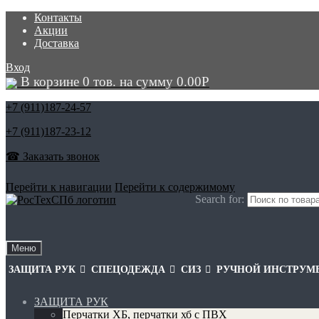
Контакты
Акции
Доставка
Вход
В корзине 0 тов. на сумму
0.00
Р
+7 (911)
187-24-57
+7 (911)
187-23-12
☎ Заказать звонок
Перейти к навигации
Перейти к содержимому
Search for:
Меню
ЗАЩИТА РУК
СПЕЦОДЕЖДА
СИЗ
РУЧНОЙ ИНСТРУМ
ЗАЩИТА РУК
Перчатки ХБ, перчатки хб с ПВХ