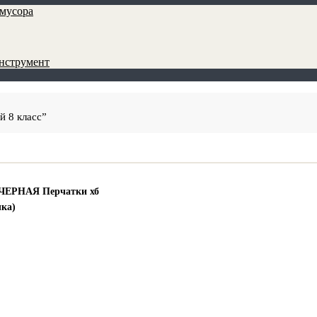
мусора
инструмент
й 8 класс”
 ЧЕРНАЯ Перчатки хб
чка)