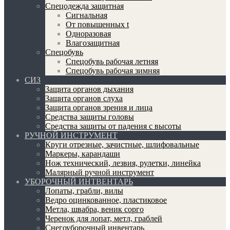
Спецодежда защитная
Сигнальная
От повышенных t
Одноразовая
Влагозащитная
Спецобувь
Спецобувь рабочая летняя
Спецобувь рабочая зимняя
СИЗ
Защита органов дыхания
Защита органов слуха
Защита органов зрения и лица
Средства защиты головы
Средства защиты от падения с высоты
РУЧНОЙ ИНСТРУМЕНТ
Круги отрезные, зачистные, шлифовальные
Маркеры, карандаши
Нож технический, лезвия, рулетки, линейка
Малярный ручной инструмент
УБОРОЧНЫЙ ИНТВЕНТАРЬ
Лопаты, грабли, вилы
Ведро оцинкованное, пластиковое
Метла, швабра, веник сорго
Черенок для лопат, метл, граблей
Снегоуборочный инвентарь