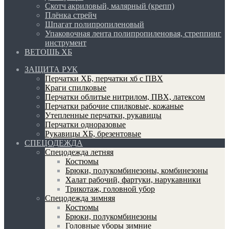
Скотч акриловый, малярный (крепп)
Плёнка стрейч
Шпагат полипропиленовый
Упаковочная лента полипропиленовая, стреппинг
инструмент
ВЕТОШЬ ХБ
ЗАЩИТА РУК
Перчатки ХБ, перчатки хб с ПВХ
Краги спилковые
Перчатки облитые нитрилом, ПВХ, латексом
Перчатки рабочие спилковые, кожаные
Утепленные перчатки, рукавицы
Перчатки одноразовые
Рукавицы ХБ, брезентовые
СПЕЦОДЕЖДА
Спецодежда летняя
Костюмы
Брюки, полукомбинезоны, комбинезоны
Халат рабочий, фартуки, нарукавники
Трикотаж, головной убор
Спецодежда зимняя
Костюмы
Брюки, полукомбинезоны
Головные уборы зимние