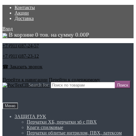
Контакты
Акции
Доставка
Вход
В корзине 0 тов. на сумму
0.00
Р
+7 (911)
187-24-57
+7 (911)
187-23-12
☎ Заказать звонок
Перейти к навигации
Перейти к содержимому
Search for:
Меню
ЗАЩИТА РУК
Перчатки ХБ, перчатки хб с ПВХ
Краги спилковые
Перчатки облитые нитрилом, ПВХ, латексом