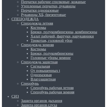
Перчатки рабочие спилковые, кожаные
Утепленные перчатки, рукавицы
Перчатки одноразовые
Рукавицы ХБ, брезентовые
СПЕЦОДЕЖДА
Спецодежда летняя
Костюмы
Брюки, полукомбинезоны, комбинезоны
Халат рабочий, фартуки, нарукавники
Трикотаж, головной убор
Спецодежда зимняя
Костюмы
Брюки, полукомбинезоны
Головные уборы зимние
Спецодежда защитная
Сигнальная
От повышенных t
Одноразовая
Влагозащитная
Спецобувь
Спецобувь рабочая летняя
Спецобувь рабочая зимняя
СИЗ
Защита органов дыхания
Защита органов слуха