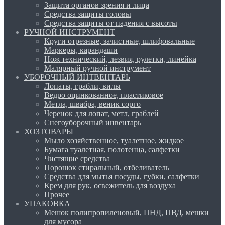
Защита органов зрения и лица
Средства защиты головы
Средства защиты от падения с высоты
РУЧНОЙ ИНСТРУМЕНТ
Круги отрезные, зачистные, шлифовальные
Маркеры, карандаши
Нож технический, лезвия, рулетки, линейка
Малярный ручной инструмент
УБОРОЧНЫЙ ИНТВЕНТАРЬ
Лопаты, грабли, вилы
Ведро оцинкованное, пластиковое
Метла, швабра, веник сорго
Черенок для лопат, метл, граблей
Снегоуборочный инвентарь
ХОЗТОВАРЫ
Мыло хозяйственное, туалетное, жидкое
Бумага туалетная, полотенца, салфетки
Чистящие средства
Порошок стиральный, отбеливатель
Средства для мытья посуды, губки, салфетки
Крем для рук, освежитель для воздуха
Прочее
УПАКОВКА
Мешок полипропиленовый, ПНД, ПВД, мешки
для мусора