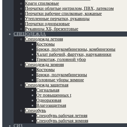
Краги спилковые
Перчатки облитые нитрилом, ПВХ, латексом
Перчатки рабочие спилковые, кожаные
Утепленные перчатки, рукавицы
Перчатки одноразовые
Рукавицы ХБ, брезентовые
СПЕЦОДЕЖДА
Спецодежда летняя
Костюмы
Брюки, полукомбинезоны, комбинезоны
Халат рабочий, фартуки, нарукавники
Трикотаж, головной убор
Спецодежда зимняя
Костюмы
Брюки, полукомбинезоны
Головные уборы зимние
Спецодежда защитная
Сигнальная
От повышенных t
Одноразовая
Влагозащитная
Спецобувь
Спецобувь рабочая летняя
Спецобувь рабочая зимняя
СИЗ