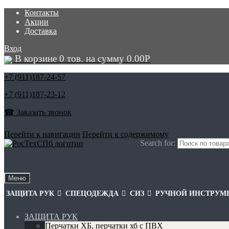
Контакты
Акции
Доставка
Вход
В корзине 0 тов. на сумму
0.00
Р
+7 (911)
187-24-57
+7 (911)
187-23-12
☎ Заказать звонок
Перейти к навигации
Перейти к содержимому
Search for:
Меню
ЗАЩИТА РУК
СПЕЦОДЕЖДА
СИЗ
РУЧНОЙ ИНСТРУМ
ЗАЩИТА РУК
Перчатки ХБ, перчатки хб с ПВХ