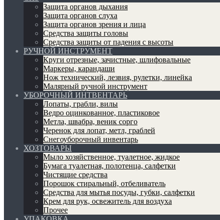
Защита органов дыхания
Защита органов слуха
Защита органов зрения и лица
Средства защиты головы
Средства защиты от падения с высоты
РУЧНОЙ ИНСТРУМЕНТ
Круги отрезные, зачистные, шлифовальные
Маркеры, карандаши
Нож технический, лезвия, рулетки, линейка
Малярный ручной инструмент
УБОРОЧНЫЙ ИНТВЕНТАРЬ
Лопаты, грабли, вилы
Ведро оцинкованное, пластиковое
Метла, швабра, веник сорго
Черенок для лопат, метл, граблей
Снегоуборочный инвентарь
ХОЗТОВАРЫ
Мыло хозяйственное, туалетное, жидкое
Бумага туалетная, полотенца, салфетки
Чистящие средства
Порошок стиральный, отбеливатель
Средства для мытья посуды, губки, салфетки
Крем для рук, освежитель для воздуха
Прочее
УПАКОВКА