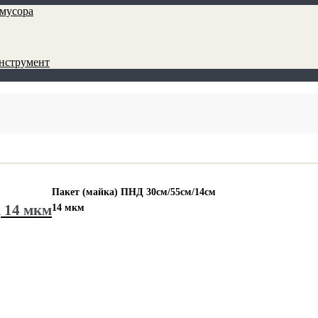
мусора
инструмент
Пакет (майка) ПНД 30см/55см/14см
, 14 мкм
14 мкм