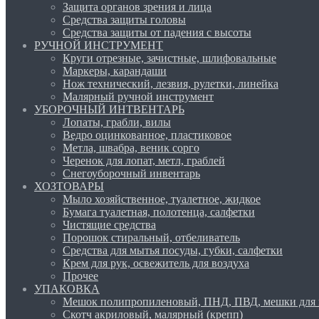
Защита органов зрения и лица
Средства защиты головы
Средства защиты от падения с высоты
РУЧНОЙ ИНСТРУМЕНТ
Круги отрезные, зачистные, шлифовальные
Маркеры, карандаши
Нож технический, лезвия, рулетки, линейка
Малярный ручной инструмент
УБОРОЧНЫЙ ИНТВЕНТАРЬ
Лопаты, грабли, вилы
Ведро оцинкованное, пластиковое
Метла, швабра, веник сорго
Черенок для лопат, метл, граблей
Снегоуборочный инвентарь
ХОЗТОВАРЫ
Мыло хозяйственное, туалетное, жидкое
Бумага туалетная, полотенца, салфетки
Чистящие средства
Порошок стиральный, отбеливатель
Средства для мытья посуды, губки, салфетки
Крем для рук, освежитель для воздуха
Прочее
УПАКОВКА
Мешок полипропиленовый, ПНД, ПВД, мешки для 
Скотч акриловый, малярный (крепп)