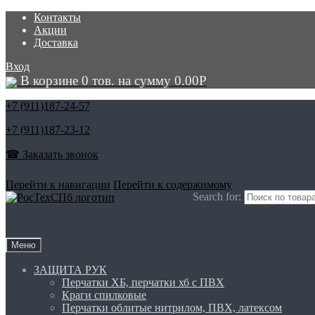
Контакты
Акции
Доставка
Вход
В корзине 0 тов. на сумму
0.00
Р
+7 (911)
187-24-57
+7 (911)
187-23-12
☎ Заказать звонок
Перейти к навигации
Перейти к содержимому
Search for:
Меню
ЗАЩИТА РУК
Перчатки ХБ, перчатки хб с ПВХ
Краги спилковые
Перчатки облитые нитрилом, ПВХ, латексом