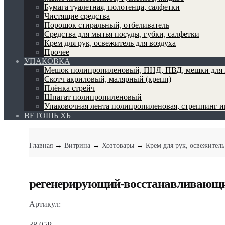
Бумага туалетная, полотенца, салфетки
Чистящие средства
Порошок стиральный, отбеливатель
Средства для мытья посуды, губки, салфетки
Крем для рук, освежитель для воздуха
Прочее
УПАКОВКА
Мешок полипропиленовый, ПНД, ПВД, мешки для 
Скотч акриловый, малярный (крепп)
Плёнка стрейч
Шпагат полипропиленовый
Упаковочная лента полипропиленовая, стреппинг 
ВЕТОШЬ ХБ
→
→
→
Главная
Витрина
Хозтовары
Крем для рук, освежитель
регенерирующий-восстанавливающий
Артикул:
38.05
Р