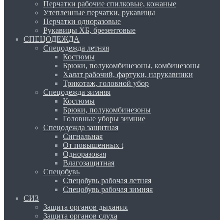
Перчатки рабочие спилковые, кожаные
Утепленные перчатки, рукавицы
Перчатки одноразовые
Рукавицы ХБ, брезентовые
СПЕЦОДЕЖДА
Спецодежда летняя
Костюмы
Брюки, полукомбинезоны, комбинезоны
Халат рабочий, фартуки, нарукавники
Трикотаж, головной убор
Спецодежда зимняя
Костюмы
Брюки, полукомбинезоны
Головные уборы зимние
Спецодежда защитная
Сигнальная
От повышенных t
Одноразовая
Влагозащитная
Спецобувь
Спецобувь рабочая летняя
Спецобувь рабочая зимняя
СИЗ
Защита органов дыхания
Защита органов слуха