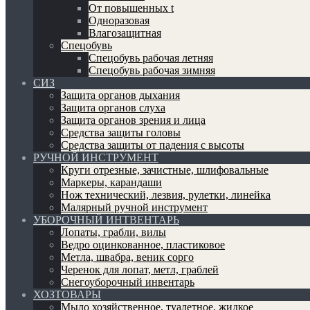
От повышенных t
Одноразовая
Влагозащитная
Спецобувь
Спецобувь рабочая летняя
Спецобувь рабочая зимняя
СИЗ
Защита органов дыхания
Защита органов слуха
Защита органов зрения и лица
Средства защиты головы
Средства защиты от падения с высоты
РУЧНОЙ ИНСТРУМЕНТ
Круги отрезные, зачистные, шлифовальные
Маркеры, карандаши
Нож технический, лезвия, рулетки, линейка
Малярный ручной инструмент
УБОРОЧНЫЙ ИНТВЕНТАРЬ
Лопаты, грабли, вилы
Ведро оцинкованное, пластиковое
Метла, швабра, веник сорго
Черенок для лопат, метл, граблей
Снегоуборочный инвентарь
ХОЗТОВАРЫ
Мыло хозяйственное, туалетное, жидкое