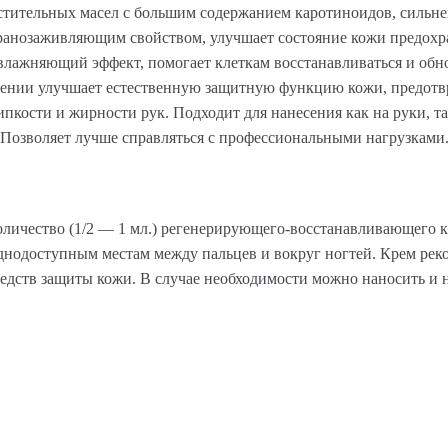
растительных масел с большим содержанием каротиноидов, силь
ранозаживляющим свойством, улучшает состояние кожи предохра
влажняющий эффект, помогает клеткам восстанавливаться и обно
нии улучшает естественную защитную функцию кожи, предотвр
ипкости и жирности рук. Подходит для нанесения как на руки, 
 Позволяет лучше справляться с профессиональными нагрузками
личество (1/2 — 1 мл.) регенерирующего-восстанавливающего кр
уднодоступным местам между пальцев и вокруг ногтей. Крем реко
едств защиты кожи. В случае необходимости можно наносить и н