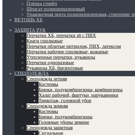
Плёнка стрейч
Шпагат полипропиленовый
Упаковочная лента полипропиленовая, стреппинг 
ВЕТОШЬ ХБ
ЗАЩИТА РУК
Перчатки ХБ, перчатки хб с ПВХ
Краги спилковые
Перчатки облитые нитрилом, ПВХ, латексом
Перчатки рабочие спилковые, кожаные
Утепленные перчатки, рукавицы
Перчатки одноразовые
Рукавицы ХБ, брезентовые
СПЕЦОДЕЖДА
Спецодежда летняя
Костюмы
Брюки, полукомбинезоны, комбинезоны
Халат рабочий, фартуки, нарукавники
Трикотаж, головной убор
Спецодежда зимняя
Костюмы
Брюки, полукомбинезоны
Головные уборы зимние
Спецодежда защитная
Сигнальная