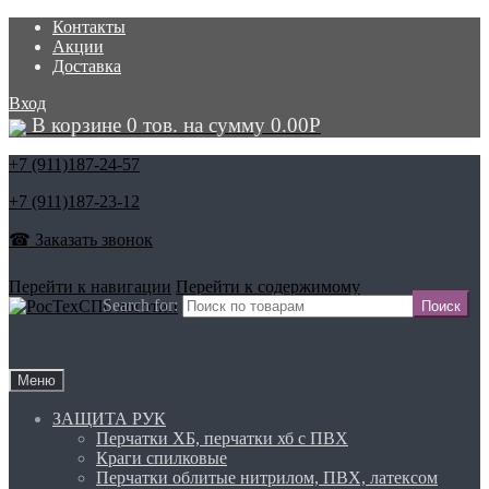
Контакты
Акции
Доставка
Вход
В корзине 0 тов. на сумму
0.00
Р
+7 (911)
187-24-57
+7 (911)
187-23-12
☎ Заказать звонок
Перейти к навигации
Перейти к содержимому
Search for:
Меню
ЗАЩИТА РУК
Перчатки ХБ, перчатки хб с ПВХ
Краги спилковые
Перчатки облитые нитрилом, ПВХ, латексом