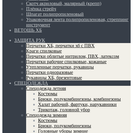
Скотч акриловый, малярный (крепп)
Плёнка стрейч
Шпагат полипропиленовый
Упаковочная лента полипропиленовая, стреппинг
инструмент
ВЕТОШЬ ХБ
ЗАЩИТА РУК
Перчатки ХБ, перчатки хб с ПВХ
Краги спилковые
Перчатки облитые нитрилом, ПВХ, латексом
Перчатки рабочие спилковые, кожаные
Утепленные перчатки, рукавицы
Перчатки одноразовые
Рукавицы ХБ, брезентовые
СПЕЦОДЕЖДА
Спецодежда летняя
Костюмы
Брюки, полукомбинезоны, комбинезоны
Халат рабочий, фартуки, нарукавники
Трикотаж, головной убор
Спецодежда зимняя
Костюмы
Брюки, полукомбинезоны
Головные уборы зимние