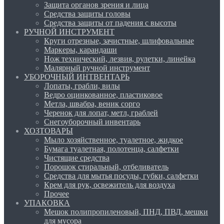
Защита органов зрения и лица
Средства защиты головы
Средства защиты от падения с высоты
РУЧНОЙ ИНСТРУМЕНТ
Круги отрезные, зачистные, шлифовальные
Маркеры, карандаши
Нож технический, лезвия, рулетки, линейка
Малярный ручной инструмент
УБОРОЧНЫЙ ИНТВЕНТАРЬ
Лопаты, грабли, вилы
Ведро оцинкованное, пластиковое
Метла, швабра, веник сорго
Черенок для лопат, метл, граблей
Снегоуборочный инвентарь
ХОЗТОВАРЫ
Мыло хозяйственное, туалетное, жидкое
Бумага туалетная, полотенца, салфетки
Чистящие средства
Порошок стиральный, отбеливатель
Средства для мытья посуды, губки, салфетки
Крем для рук, освежитель для воздуха
Прочее
УПАКОВКА
Мешок полипропиленовый, ПНД, ПВД, мешки
для мусора