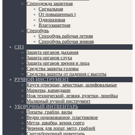
Спецодежда защитная
Сигнальная
От повышенных t
Одноразовая
Влагозащитная
Спецобувь
Спецобувь рабочая летняя
Спецобувь рабочая зимняя
СИЗ
Защита органов дыхания
Защита органов слуха
Защита органов зрения и лица
Средства защиты головы
Средства защиты от падения с высоты
РУЧНОЙ ИНСТРУМЕНТ
Круги отрезные, зачистные, шлифовальные
Маркеры, карандаши
Нож технический, лезвия, рулетки, линейка
Малярный ручной инструмент
УБОРОЧНЫЙ ИНТВЕНТАРЬ
Лопаты, грабли, вилы
Ведро оцинкованное, пластиковое
Метла, швабра, веник сорго
Черенок для лопат, метл, граблей
Снегоуборочный инвентарь