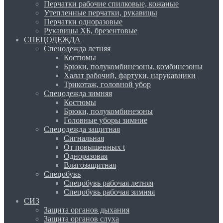
Перчатки рабочие спилковые, кожаные
Утепленные перчатки, рукавицы
Перчатки одноразовые
Рукавицы ХБ, брезентовые
СПЕЦОДЕЖДА
Спецодежда летняя
Костюмы
Брюки, полукомбинезоны, комбинезоны
Халат рабочий, фартуки, нарукавники
Трикотаж, головной убор
Спецодежда зимняя
Костюмы
Брюки, полукомбинезоны
Головные уборы зимние
Спецодежда защитная
Сигнальная
От повышенных t
Одноразовая
Влагозащитная
Спецобувь
Спецобувь рабочая летняя
Спецобувь рабочая зимняя
СИЗ
Защита органов дыхания
Защита органов слуха