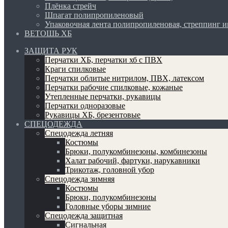
Плёнка стрейч
Шпагат полипропиленовый
Упаковочная лента полипропиленовая, стреппинг 
ВЕТОШЬ ХБ
ЗАЩИТА РУК
Перчатки ХБ, перчатки хб с ПВХ
Краги спилковые
Перчатки облитые нитрилом, ПВХ, латексом
Перчатки рабочие спилковые, кожаные
Утепленные перчатки, рукавицы
Перчатки одноразовые
Рукавицы ХБ, брезентовые
СПЕЦОДЕЖДА
Спецодежда летняя
Костюмы
Брюки, полукомбинезоны, комбинезоны
Халат рабочий, фартуки, нарукавники
Трикотаж, головной убор
Спецодежда зимняя
Костюмы
Брюки, полукомбинезоны
Головные уборы зимние
Спецодежда защитная
Сигнальная