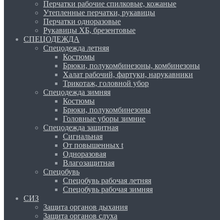
Перчатки рабочие спилковые, кожаные
Утепленные перчатки, рукавицы
Перчатки одноразовые
Рукавицы ХБ, брезентовые
СПЕЦОДЕЖДА
Спецодежда летняя
Костюмы
Брюки, полукомбинезоны, комбинезоны
Халат рабочий, фартуки, нарукавники
Трикотаж, головной убор
Спецодежда зимняя
Костюмы
Брюки, полукомбинезоны
Головные уборы зимние
Спецодежда защитная
Сигнальная
От повышенных t
Одноразовая
Влагозащитная
Спецобувь
Спецобувь рабочая летняя
Спецобувь рабочая зимняя
СИЗ
Защита органов дыхания
Защита органов слуха