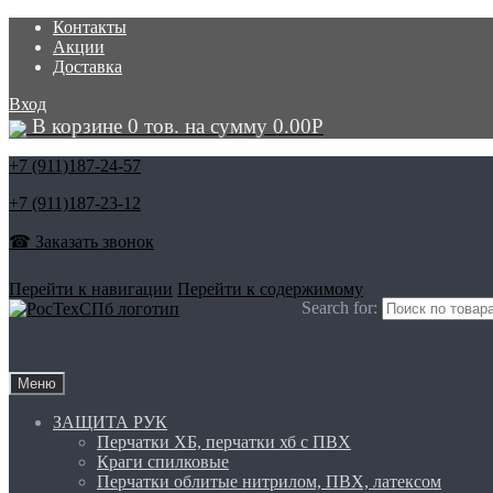
Контакты
Акции
Доставка
Вход
В корзине 0 тов. на сумму
0.00
Р
+7 (911)
187-24-57
+7 (911)
187-23-12
☎ Заказать звонок
Перейти к навигации
Перейти к содержимому
Search for:
Меню
ЗАЩИТА РУК
Перчатки ХБ, перчатки хб с ПВХ
Краги спилковые
Перчатки облитые нитрилом, ПВХ, латексом