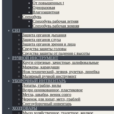
От повышенных t
Одноразовая
Влагозащитная
Спецобувь
Спецобувь рабочая летняя
Спецобувь рабочая зимняя
СИЗ
Защита органов дыхания
Защита органов слуха
Защита органов зрения и лица
Средства защиты головы
Средства защиты от падения с высоты
РУЧНОЙ ИНСТРУМЕНТ
Круги отрезные, зачистные, шлифовальные
Маркеры, карандаши
Нож технический, лезвия, рулетки, линейка
Малярный ручной инструмент
УБОРОЧНЫЙ ИНТВЕНТАРЬ
Лопаты, грабли, вилы
Ведро оцинкованное, пластиковое
Метла, швабра, веник сорго
Черенок для лопат, метл, граблей
Снегоуборочный инвентарь
ХОЗТОВАРЫ
Мыло хозяйственное, туалетное, жидкое