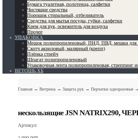
Бумага туалетная, полотенца, салфетки
Чистящие средства
Порошок стиральный, отбеливатель
Средства для мытья посуды, губки, салфетки
Крем для рук, освежитель для воздуха
Прочее
УПАКОВКА
Мешок полипропиленовый, ПНД, ПВД, мешки для 
Скотч акриловый, малярный (крепп)
Плёнка стрейч
Шпагат полипропиленовый
Упаковочная лента полипропиленовая, стреппинг 
ВЕТОШЬ ХБ
→
→
→
→
Главная
Витрина
Защита рук
Перчатки одноразовые
нескользящие JSN NATRIX290, ЧЕРН, 
Артикул:
1,900.00
Р