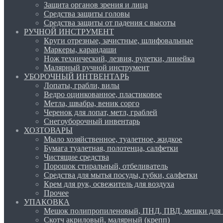
Защита органов зрения и лица
Средства защиты головы
Средства защиты от падения с высоты
РУЧНОЙ ИНСТРУМЕНТ
Круги отрезные, зачистные, шлифовальные
Маркеры, карандаши
Нож технический, лезвия, рулетки, линейка
Малярный ручной инструмент
УБОРОЧНЫЙ ИНТВЕНТАРЬ
Лопаты, грабли, вилы
Ведро оцинкованное, пластиковое
Метла, швабра, веник сорго
Черенок для лопат, метл, граблей
Снегоуборочный инвентарь
ХОЗТОВАРЫ
Мыло хозяйственное, туалетное, жидкое
Бумага туалетная, полотенца, салфетки
Чистящие средства
Порошок стиральный, отбеливатель
Средства для мытья посуды, губки, салфетки
Крем для рук, освежитель для воздуха
Прочее
УПАКОВКА
Мешок полипропиленовый, ПНД, ПВД, мешки для 
Скотч акриловый, малярный (крепп)