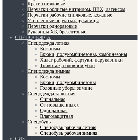
Краги спилковые
Перчатки облитые нитрилом, ПВХ, латексом
Перчатки рабочие спилковые, кожаные
Утепленные перчатки, рукавицы
Перчатки одноразовые
Рукавицы ХБ, брезентовые
СПЕЦОДЕЖДА
Спецодежда летняя
Костюмы
Брюки, полукомбинезоны, комбинезоны
Халат рабочий, фартуки, нарукавники
Трикотаж, головной убор
Спецодежда зимняя
Костюмы
Брюки, полукомбинезоны
Головные уборы зимние
Спецодежда защитная
Сигнальная
От повышенных t
Одноразовая
Влагозащитная
Спецобувь
Спецобувь рабочая летняя
Спецобувь рабочая зимняя
СИЗ