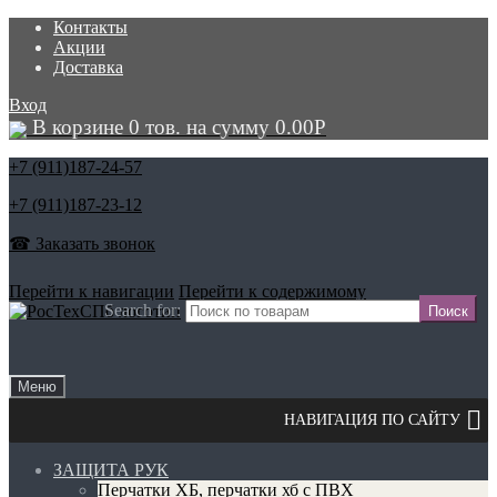
Контакты
Акции
Доставка
Вход
В корзине 0 тов. на сумму
0.00
Р
+7 (911)
187-24-57
+7 (911)
187-23-12
☎ Заказать звонок
Перейти к навигации
Перейти к содержимому
Search for:
Меню
ЗАЩИТА РУК
Перчатки ХБ, перчатки хб с ПВХ