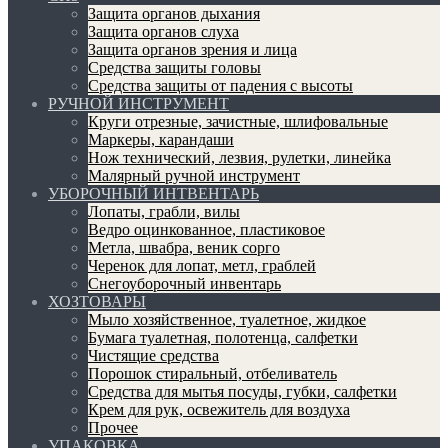
Защита органов дыхания
Защита органов слуха
Защита органов зрения и лица
Средства защиты головы
Средства защиты от падения с высоты
РУЧНОЙ ИНСТРУМЕНТ
Круги отрезные, зачистные, шлифовальные
Маркеры, карандаши
Нож технический, лезвия, рулетки, линейка
Малярный ручной инструмент
УБОРОЧНЫЙ ИНТВЕНТАРЬ
Лопаты, грабли, вилы
Ведро оцинкованное, пластиковое
Метла, швабра, веник сорго
Черенок для лопат, метл, граблей
Снегоуборочный инвентарь
ХОЗТОВАРЫ
Мыло хозяйственное, туалетное, жидкое
Бумага туалетная, полотенца, салфетки
Чистящие средства
Порошок стиральный, отбеливатель
Средства для мытья посуды, губки, салфетки
Крем для рук, освежитель для воздуха
Прочее
УПАКОВКА