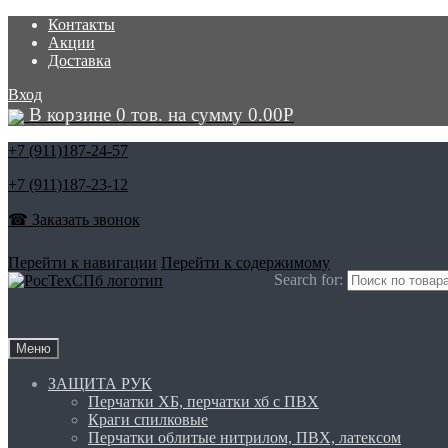
Контакты
Акции
Доставка
Вход
В корзине 0 тов. на сумму
0.00
Р
+7 (911)
187-24-57
+7 (911)
187-23-12
☎ Заказать звонок
Перейти к навигации
Перейти к содержимому
Search for:
Меню
ЗАЩИТА РУК
Перчатки ХБ, перчатки хб с ПВХ
Краги спилковые
Перчатки облитые нитрилом, ПВХ, латексом