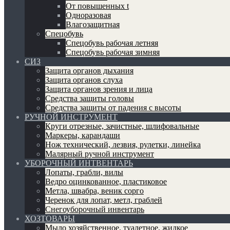
От повышенных t
Одноразовая
Влагозащитная
Спецобувь
Спецобувь рабочая летняя
Спецобувь рабочая зимняя
СИЗ
Защита органов дыхания
Защита органов слуха
Защита органов зрения и лица
Средства защиты головы
Средства защиты от падения с высоты
РУЧНОЙ ИНСТРУМЕНТ
Круги отрезные, зачистные, шлифовальные
Маркеры, карандаши
Нож технический, лезвия, рулетки, линейка
Малярный ручной инструмент
УБОРОЧНЫЙ ИНТВЕНТАРЬ
Лопаты, грабли, вилы
Ведро оцинкованное, пластиковое
Метла, швабра, веник сорго
Черенок для лопат, метл, граблей
Снегоуборочный инвентарь
ХОЗТОВАРЫ
Мыло хозяйственное, туалетное, жидкое