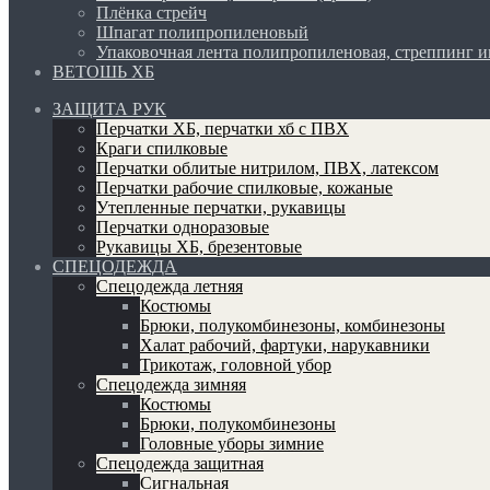
Плёнка стрейч
Шпагат полипропиленовый
Упаковочная лента полипропиленовая, стреппинг 
ВЕТОШЬ ХБ
ЗАЩИТА РУК
Перчатки ХБ, перчатки хб с ПВХ
Краги спилковые
Перчатки облитые нитрилом, ПВХ, латексом
Перчатки рабочие спилковые, кожаные
Утепленные перчатки, рукавицы
Перчатки одноразовые
Рукавицы ХБ, брезентовые
СПЕЦОДЕЖДА
Спецодежда летняя
Костюмы
Брюки, полукомбинезоны, комбинезоны
Халат рабочий, фартуки, нарукавники
Трикотаж, головной убор
Спецодежда зимняя
Костюмы
Брюки, полукомбинезоны
Головные уборы зимние
Спецодежда защитная
Сигнальная