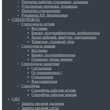
Перчатки рабочие спилковые, кожаные
Утепленные перчатки, рукавицы
Перчатки одноразовые
Рукавицы ХБ, брезентовые
СПЕЦОДЕЖДА
Спецодежда летняя
Костюмы
Брюки, полукомбинезоны, комбинезоны
Халат рабочий, фартуки, нарукавники
Трикотаж, головной убор
Спецодежда зимняя
Костюмы
Брюки, полукомбинезоны
Головные уборы зимние
Спецодежда защитная
Сигнальная
От повышенных t
Одноразовая
Влагозащитная
Спецобувь
Спецобувь рабочая летняя
Спецобувь рабочая зимняя
СИЗ
Защита органов дыхания
Защита органов слуха