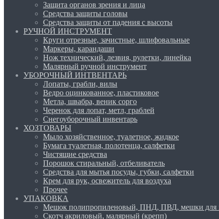
Защита органов зрения и лица
Средства защиты головы
Средства защиты от падения с высоты
РУЧНОЙ ИНСТРУМЕНТ
Круги отрезные, зачистные, шлифовальные
Маркеры, карандаши
Нож технический, лезвия, рулетки, линейка
Малярный ручной инструмент
УБОРОЧНЫЙ ИНТВЕНТАРЬ
Лопаты, грабли, вилы
Ведро оцинкованное, пластиковое
Метла, швабра, веник сорго
Черенок для лопат, метл, граблей
Снегоуборочный инвентарь
ХОЗТОВАРЫ
Мыло хозяйственное, туалетное, жидкое
Бумага туалетная, полотенца, салфетки
Чистящие средства
Порошок стиральный, отбеливатель
Средства для мытья посуды, губки, салфетки
Крем для рук, освежитель для воздуха
Прочее
УПАКОВКА
Мешок полипропиленовый, ПНД, ПВД, мешки для 
Скотч акриловый, малярный (крепп)