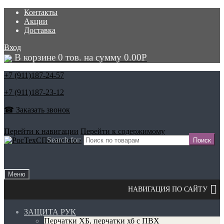
Контакты
Акции
Доставка
Вход
В корзине 0 тов. на сумму
0.00
Р
+7 (911)
187-24-57
+7 (911)
187-23-12
☎ Заказать звонок
Перейти к навигации
Перейти к содержимому
Search for:
Меню
ЗАЩИТА РУК
Перчатки ХБ, перчатки хб с ПВХ