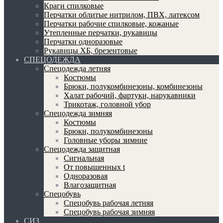
Краги спилковые
Перчатки облитые нитрилом, ПВХ, латексом
Перчатки рабочие спилковые, кожаные
Утепленные перчатки, рукавицы
Перчатки одноразовые
Рукавицы ХБ, брезентовые
СПЕЦОДЕЖДА
Спецодежда летняя
Костюмы
Брюки, полукомбинезоны, комбинезоны
Халат рабочий, фартуки, нарукавники
Трикотаж, головной убор
Спецодежда зимняя
Костюмы
Брюки, полукомбинезоны
Головные уборы зимние
Спецодежда защитная
Сигнальная
От повышенных t
Одноразовая
Влагозащитная
Спецобувь
Спецобувь рабочая летняя
Спецобувь рабочая зимняя
СИЗ