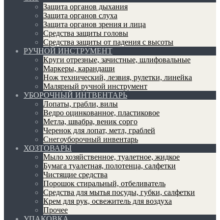
Защита органов дыхания
Защита органов слуха
Защита органов зрения и лица
Средства защиты головы
Средства защиты от падения с высоты
РУЧНОЙ ИНСТРУМЕНТ
Круги отрезные, зачистные, шлифовальные
Маркеры, карандаши
Нож технический, лезвия, рулетки, линейка
Малярный ручной инструмент
УБОРОЧНЫЙ ИНТВЕНТАРЬ
Лопаты, грабли, вилы
Ведро оцинкованное, пластиковое
Метла, швабра, веник сорго
Черенок для лопат, метл, граблей
Снегоуборочный инвентарь
ХОЗТОВАРЫ
Мыло хозяйственное, туалетное, жидкое
Бумага туалетная, полотенца, салфетки
Чистящие средства
Порошок стиральный, отбеливатель
Средства для мытья посуды, губки, салфетки
Крем для рук, освежитель для воздуха
Прочее
УПАКОВКА