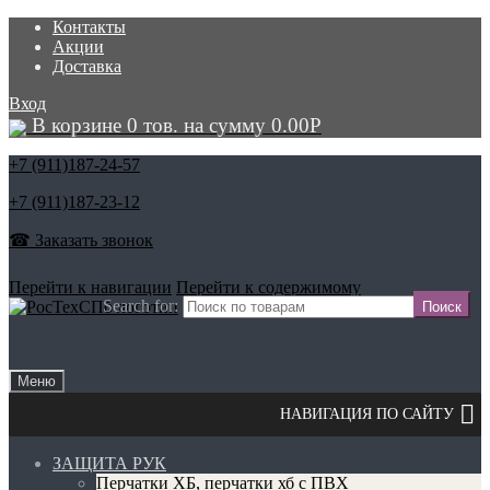
Контакты
Акции
Доставка
Вход
В корзине 0 тов. на сумму
0.00
Р
+7 (911)
187-24-57
+7 (911)
187-23-12
☎ Заказать звонок
Перейти к навигации
Перейти к содержимому
Search for:
Меню
ЗАЩИТА РУК
Перчатки ХБ, перчатки хб с ПВХ