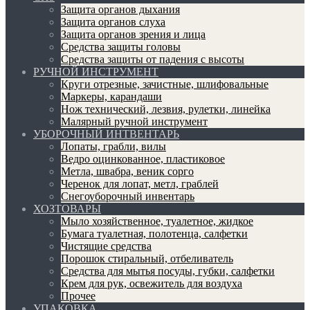
Защита органов дыхания
Защита органов слуха
Защита органов зрения и лица
Средства защиты головы
Средства защиты от падения с высоты
РУЧНОЙ ИНСТРУМЕНТ
Круги отрезные, зачистные, шлифовальные
Маркеры, карандаши
Нож технический, лезвия, рулетки, линейка
Малярный ручной инструмент
УБОРОЧНЫЙ ИНТВЕНТАРЬ
Лопаты, грабли, вилы
Ведро оцинкованное, пластиковое
Метла, швабра, веник сорго
Черенок для лопат, метл, граблей
Снегоуборочный инвентарь
ХОЗТОВАРЫ
Мыло хозяйственное, туалетное, жидкое
Бумага туалетная, полотенца, салфетки
Чистящие средства
Порошок стиральный, отбеливатель
Средства для мытья посуды, губки, салфетки
Крем для рук, освежитель для воздуха
Прочее
УПАКОВКА