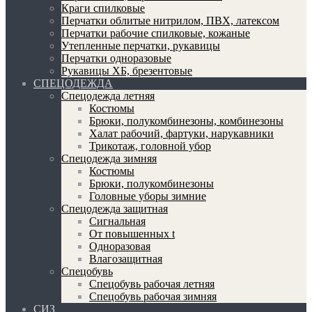
Краги спилковые
Перчатки облитые нитрилом, ПВХ, латексом
Перчатки рабочие спилковые, кожаные
Утепленные перчатки, рукавицы
Перчатки одноразовые
Рукавицы ХБ, брезентовые
СПЕЦОДЕЖДА
Спецодежда летняя
Костюмы
Брюки, полукомбинезоны, комбинезоны
Халат рабочий, фартуки, нарукавники
Трикотаж, головной убор
Спецодежда зимняя
Костюмы
Брюки, полукомбинезоны
Головные уборы зимние
Спецодежда защитная
Сигнальная
От повышенных t
Одноразовая
Влагозащитная
Спецобувь
Спецобувь рабочая летняя
Спецобувь рабочая зимняя
СИЗ