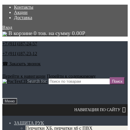
Контакты
Акции
Доставка
Вход
В корзине 0 тов. на сумму
0.00
Р
+7 (911)
187-24-57
+7 (911)
187-23-12
☎ Заказать звонок
Перейти к навигации
Перейти к содержимому
Search for:
Меню
ЗАЩИТА РУК
Перчатки ХБ, перчатки хб с ПВХ