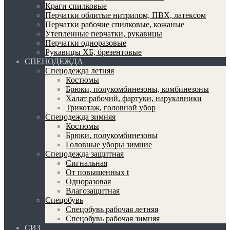
Краги спилковые
Перчатки облитые нитрилом, ПВХ, латексом
Перчатки рабочие спилковые, кожаные
Утепленные перчатки, рукавицы
Перчатки одноразовые
Рукавицы ХБ, брезентовые
СПЕЦОДЕЖДА
Спецодежда летняя
Костюмы
Брюки, полукомбинезоны, комбинезоны
Халат рабочий, фартуки, нарукавники
Трикотаж, головной убор
Спецодежда зимняя
Костюмы
Брюки, полукомбинезоны
Головные уборы зимние
Спецодежда защитная
Сигнальная
От повышенных t
Одноразовая
Влагозащитная
Спецобувь
Спецобувь рабочая летняя
Спецобувь рабочая зимняя
СИЗ