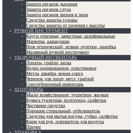
Защита органов дыхания
Защита органов слуха
Защита органов зрения и лица
Средства защиты головы
Средства защиты от падения с высоты
РУЧНОЙ ИНСТРУМЕНТ
Круги отрезные, зачистные, шлифовальные
Маркеры, карандаши
Нож технический, лезвия, рулетки, линейка
Малярный ручной инструмент
УБОРОЧНЫЙ ИНТВЕНТАРЬ
Лопаты, грабли, вилы
Ведро оцинкованное, пластиковое
Метла, швабра, веник сорго
Черенок для лопат, метл, граблей
Снегоуборочный инвентарь
ХОЗТОВАРЫ
Мыло хозяйственное, туалетное, жидкое
Бумага туалетная, полотенца, салфетки
Чистящие средства
Порошок стиральный, отбеливатель
Средства для мытья посуды, губки, салфетки
Крем для рук, освежитель для воздуха
Прочее
УПАКОВКА