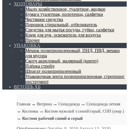
ХОЗТОВАРЫ
Мыло хозяйственное, туалетное, жидкое
Бумага туалетная, полотенца, салфетки
Чистящие средства
Порошок стиральный, отбеливатель
Средства для мытья посуды, губки, салфетки
Крем для рук, освежитель для воздуха
Прочее
УПАКОВКА
Мешок полипропиленовый, ПНД, ПВД, мешки
для мусора
Скотч акриловый, малярный (крепп)
Плёнка стрейч
Шпагат полипропиленовый
Упаковочная лента полипропиленовая, стреппинг
инструмент
ВЕТОШЬ ХБ
→
→
→
Главная
Витрина
Спецодежда
Спецодежда летняя
→
→
Костюмы
Костюм мужской т.синий/серый, СОП (укор.)
→ Костюм рабочий синий и серый
Опубликовано
Декабрь 8, 2019
Август 13, 2020