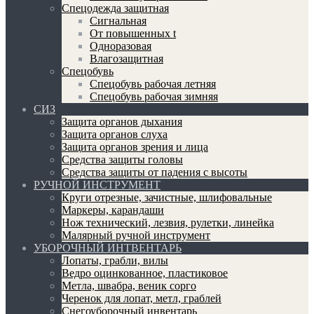
Спецодежда защитная
Сигнальная
От повышенных t
Одноразовая
Влагозащитная
Спецобувь
Спецобувь рабочая летняя
Спецобувь рабочая зимняя
СИЗ
Защита органов дыхания
Защита органов слуха
Защита органов зрения и лица
Средства защиты головы
Средства защиты от падения с высоты
РУЧНОЙ ИНСТРУМЕНТ
Круги отрезные, зачистные, шлифовальные
Маркеры, карандаши
Нож технический, лезвия, рулетки, линейка
Малярный ручной инструмент
УБОРОЧНЫЙ ИНТВЕНТАРЬ
Лопаты, грабли, вилы
Ведро оцинкованное, пластиковое
Метла, швабра, веник сорго
Черенок для лопат, метл, граблей
Снегоуборочный инвентарь