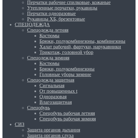
Перчатки рабочие спилковые, кожаные
Утепленные перчатки, рукавицы
Перчатки одноразовые
Рукавицы ХБ, брезентовые
СПЕЦОДЕЖДА
Спецодежда летняя
Костюмы
Брюки, полукомбинезоны, комбинезоны
Халат рабочий, фартуки, нарукавники
Трикотаж, головной убор
Спецодежда зимняя
Костюмы
Брюки, полукомбинезоны
Головные уборы зимние
Спецодежда защитная
Сигнальная
От повышенных t
Одноразовая
Влагозащитная
Спецобувь
Спецобувь рабочая летняя
Спецобувь рабочая зимняя
СИЗ
Защита органов дыхания
Защита органов слуха