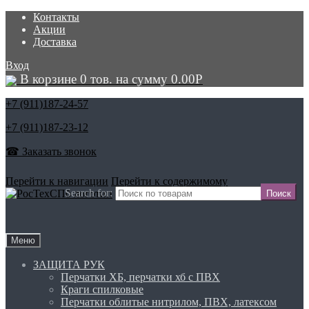
Контакты
Акции
Доставка
Вход
В корзине 0 тов. на сумму
0.00
Р
+7 (911)
187-24-57
+7 (911)
187-23-12
☎ Заказать звонок
Перейти к навигации
Перейти к содержимому
Search for:
Меню
ЗАЩИТА РУК
Перчатки ХБ, перчатки хб с ПВХ
Краги спилковые
Перчатки облитые нитрилом, ПВХ, латексом