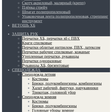
Скотч акриловый, малярный (крепп)
Плёнка стрейч
Шпагат полипропиленовый
Упаковочная лента полипропиленовая, стреппинг
инструмент
ВЕТОШЬ ХБ
ЗАЩИТА РУК
Перчатки ХБ, перчатки хб с ПВХ
Краги спилковые
Перчатки облитые нитрилом, ПВХ, латексом
Перчатки рабочие спилковые, кожаные
Утепленные перчатки, рукавицы
Перчатки одноразовые
Рукавицы ХБ, брезентовые
СПЕЦОДЕЖДА
Спецодежда летняя
Костюмы
Брюки, полукомбинезоны, комбинезоны
Халат рабочий, фартуки, нарукавники
Трикотаж, головной убор
Спецодежда зимняя
Костюмы
Брюки, полукомбинезоны
Головные уборы зимние