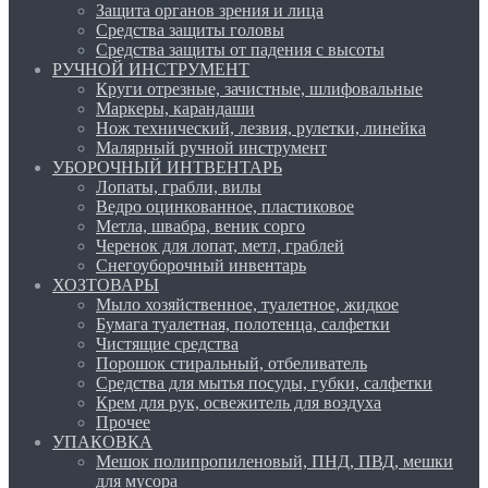
Защита органов зрения и лица
Средства защиты головы
Средства защиты от падения с высоты
РУЧНОЙ ИНСТРУМЕНТ
Круги отрезные, зачистные, шлифовальные
Маркеры, карандаши
Нож технический, лезвия, рулетки, линейка
Малярный ручной инструмент
УБОРОЧНЫЙ ИНТВЕНТАРЬ
Лопаты, грабли, вилы
Ведро оцинкованное, пластиковое
Метла, швабра, веник сорго
Черенок для лопат, метл, граблей
Снегоуборочный инвентарь
ХОЗТОВАРЫ
Мыло хозяйственное, туалетное, жидкое
Бумага туалетная, полотенца, салфетки
Чистящие средства
Порошок стиральный, отбеливатель
Средства для мытья посуды, губки, салфетки
Крем для рук, освежитель для воздуха
Прочее
УПАКОВКА
Мешок полипропиленовый, ПНД, ПВД, мешки
для мусора