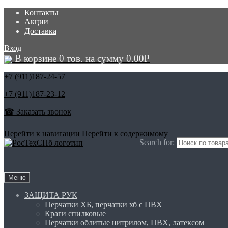
Контакты
Акции
Доставка
Вход
В корзине 0 тов. на сумму
0.00
Р
+7 (911)
187-24-57
+7 (911)
187-23-12
☎ Заказать звонок
Перейти к навигации
Перейти к содержимому
Search for:
Меню
ЗАЩИТА РУК
Перчатки ХБ, перчатки хб с ПВХ
Краги спилковые
Перчатки облитые нитрилом, ПВХ, латексом