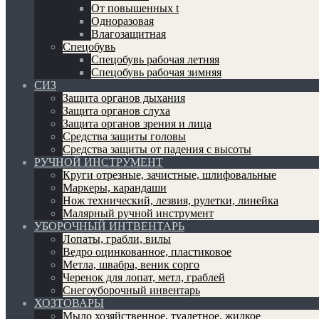
От повышенных t
Одноразовая
Влагозащитная
Спецобувь
Спецобувь рабочая летняя
Спецобувь рабочая зимняя
СИЗ
Защита органов дыхания
Защита органов слуха
Защита органов зрения и лица
Средства защиты головы
Средства защиты от падения с высоты
РУЧНОЙ ИНСТРУМЕНТ
Круги отрезные, зачистные, шлифовальные
Маркеры, карандаши
Нож технический, лезвия, рулетки, линейка
Малярный ручной инструмент
УБОРОЧНЫЙ ИНТВЕНТАРЬ
Лопаты, грабли, вилы
Ведро оцинкованное, пластиковое
Метла, швабра, веник сорго
Черенок для лопат, метл, граблей
Снегоуборочный инвентарь
ХОЗТОВАРЫ
Мыло хозяйственное, туалетное, жидкое