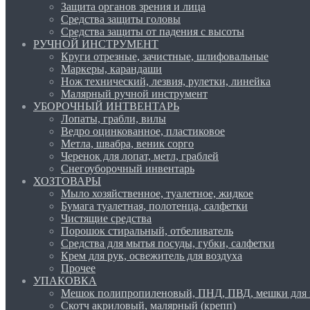
Защита органов зрения и лица
Средства защиты головы
Средства защиты от падения с высоты
РУЧНОЙ ИНСТРУМЕНТ
Круги отрезные, зачистные, шлифовальные
Маркеры, карандаши
Нож технический, лезвия, рулетки, линейка
Малярный ручной инструмент
УБОРОЧНЫЙ ИНТВЕНТАРЬ
Лопаты, грабли, вилы
Ведро оцинкованное, пластиковое
Метла, швабра, веник сорго
Черенок для лопат, метл, граблей
Снегоуборочный инвентарь
ХОЗТОВАРЫ
Мыло хозяйственное, туалетное, жидкое
Бумага туалетная, полотенца, салфетки
Чистящие средства
Порошок стиральный, отбеливатель
Средства для мытья посуды, губки, салфетки
Крем для рук, освежитель для воздуха
Прочее
УПАКОВКА
Мешок полипропиленовый, ПНД, ПВД, мешки для 
Скотч акриловый, малярный (крепп)