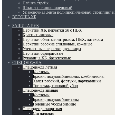
Плёнка стрейч
Шпагат полипропиленовый
Упаковочная лента полипропиленовая, стреппинг 
ВЕТОШЬ ХБ
ЗАЩИТА РУК
Перчатки ХБ, перчатки хб с ПВХ
Краги спилковые
Перчатки облитые нитрилом, ПВХ, латексом
Перчатки рабочие спилковые, кожаные
Утепленные перчатки, рукавицы
Перчатки одноразовые
Рукавицы ХБ, брезентовые
СПЕЦОДЕЖДА
Спецодежда летняя
Костюмы
Брюки, полукомбинезоны, комбинезоны
Халат рабочий, фартуки, нарукавники
Трикотаж, головной убор
Спецодежда зимняя
Костюмы
Брюки, полукомбинезоны
Головные уборы зимние
Спецодежда защитная
Сигнальная