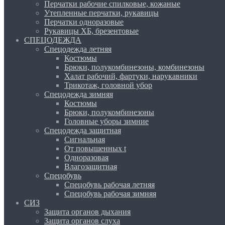
Перчатки рабочие спилковые, кожаные
Утепленные перчатки, рукавицы
Перчатки одноразовые
Рукавицы ХБ, брезентовые
СПЕЦОДЕЖДА
Спецодежда летняя
Костюмы
Брюки, полукомбинезоны, комбинезоны
Халат рабочий, фартуки, нарукавники
Трикотаж, головной убор
Спецодежда зимняя
Костюмы
Брюки, полукомбинезоны
Головные уборы зимние
Спецодежда защитная
Сигнальная
От повышенных t
Одноразовая
Влагозащитная
Спецобувь
Спецобувь рабочая летняя
Спецобувь рабочая зимняя
СИЗ
Защита органов дыхания
Защита органов слуха