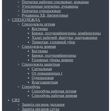
Перчатки рабочие спилковые, кожаные
Утепленные перчатки, рукавицы
Перчатки одноразовые
Рукавицы ХБ, брезентовые
СПЕЦОДЕЖДА
Спецодежда летняя
Костюмы
Брюки, полукомбинезоны, комбинезоны
Халат рабочий, фартуки, нарукавники
Трикотаж, головной убор
Спецодежда зимняя
Костюмы
Брюки, полукомбинезоны
Головные уборы зимние
Спецодежда защитная
Сигнальная
От повышенных t
Одноразовая
Влагозащитная
Спецобувь
Спецобувь рабочая летняя
Спецобувь рабочая зимняя
СИЗ
Защита органов дыхания
Защита органов слуха