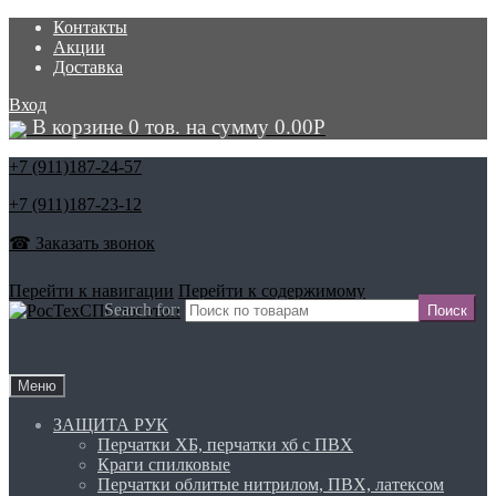
Контакты
Акции
Доставка
Вход
В корзине 0 тов. на сумму
0.00
Р
+7 (911)
187-24-57
+7 (911)
187-23-12
☎ Заказать звонок
Перейти к навигации
Перейти к содержимому
Search for:
Меню
ЗАЩИТА РУК
Перчатки ХБ, перчатки хб с ПВХ
Краги спилковые
Перчатки облитые нитрилом, ПВХ, латексом