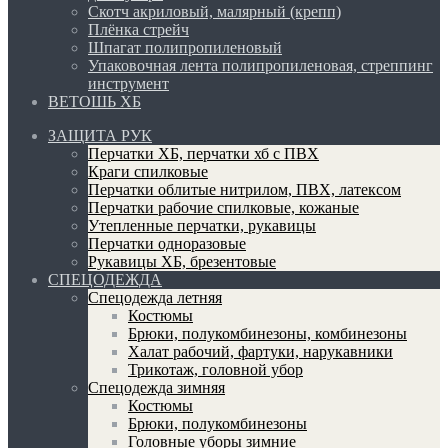
Скотч акриловый, малярный (крепп)
Плёнка стрейч
Шпагат полипропиленовый
Упаковочная лента полипропиленовая, стреппинг
инструмент
ВЕТОШЬ ХБ
ЗАЩИТА РУК
Перчатки ХБ, перчатки хб с ПВХ
Краги спилковые
Перчатки облитые нитрилом, ПВХ, латексом
Перчатки рабочие спилковые, кожаные
Утепленные перчатки, рукавицы
Перчатки одноразовые
Рукавицы ХБ, брезентовые
СПЕЦОДЕЖДА
Спецодежда летняя
Костюмы
Брюки, полукомбинезоны, комбинезоны
Халат рабочий, фартуки, нарукавники
Трикотаж, головной убор
Спецодежда зимняя
Костюмы
Брюки, полукомбинезоны
Головные уборы зимние