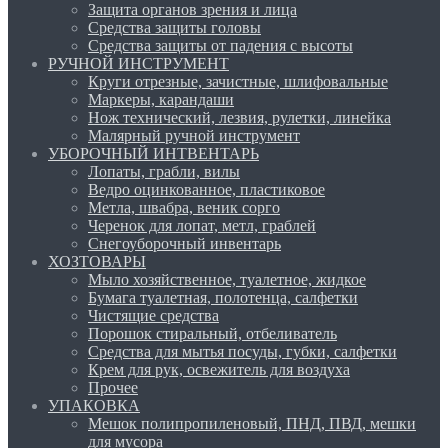
Защита органов зрения и лица
Средства защиты головы
Средства защиты от падения с высоты
РУЧНОЙ ИНСТРУМЕНТ
Круги отрезные, зачистные, шлифовальные
Маркеры, карандаши
Нож технический, лезвия, рулетки, линейка
Малярный ручной инструмент
УБОРОЧНЫЙ ИНТВЕНТАРЬ
Лопаты, грабли, вилы
Ведро оцинкованное, пластиковое
Метла, швабра, веник сорго
Черенок для лопат, метл, граблей
Снегоуборочный инвентарь
ХОЗТОВАРЫ
Мыло хозяйственное, туалетное, жидкое
Бумага туалетная, полотенца, салфетки
Чистящие средства
Порошок стиральный, отбеливатель
Средства для мытья посуды, губки, салфетки
Крем для рук, освежитель для воздуха
Прочее
УПАКОВКА
Мешок полипропиленовый, ПНД, ПВД, мешки
для мусора