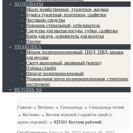
ХОЗТОВАРЫ
Мыло хозяйственное, туалетное, жидкое
Бумага туалетная, полотенца, салфетки
Чистящие средства
Порошок стиральный, отбеливатель
Средства для мытья посуды, губки, салфетки
Крем для рук, освежитель для воздуха
Прочее
УПАКОВКА
Мешок полипропиленовый, ПНД, ПВД, мешки
для мусора
Скотч акриловый, малярный (крепп)
Плёнка стрейч
Шпагат полипропиленовый
Упаковочная лента полипропиленовая, стреппинг
инструмент
ВЕТОШЬ ХБ
→
→
→
Главная
Витрина
Спецодежда
Спецодежда летняя
→
→
Костюмы
Костюм мужской т.серый/св.серый (с
→ КП301 Костюм рабочий
оранж.отделкой)
Опубликовано
Август 30, 2022
Август 30, 2022