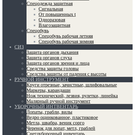
Спецодежда защитная
Сигнальная
От повышенных t
Одноразовая
Влагозащитная
Спецобувь
Спецобувь рабочая летняя
Спецобувь рабочая зимняя
СИЗ
Защита органов дыхания
Защита органов слуха
Защита органов зрения и лица
Средства защиты головы
Средства защиты от падения с высоты
РУЧНОЙ ИНСТРУМЕНТ
Круги отрезные, зачистные, шлифовальные
Маркеры, карандаши
Нож технический, лезвия, рулетки, линейка
Малярный ручной инструмент
УБОРОЧНЫЙ ИНТВЕНТАРЬ
Лопаты, грабли, вилы
Ведро оцинкованное, пластиковое
Метла, швабра, веник сорго
Черенок для лопат, метл, граблей
Снегоуборочный инвентарь