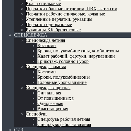
Краги спилковые
Перчатки облитые нитрилом, ПВХ, латексом
Перчатки рабочие спилковые, кожаные
Утепленные перчатки, рукавицы
Перчатки одноразовые
Рукавицы ХБ, брезентовые
СПЕЦОДЕЖДА
Спецодежда летняя
Костюмы
Брюки, полукомбинезоны, комбинезоны
Халат рабочий, фартуки, нарукавники
Трикотаж, головной убор
Спецодежда зимняя
Костюмы
Брюки, полукомбинезоны
Головные уборы зимние
Спецодежда защитная
Сигнальная
От повышенных t
Одноразовая
Влагозащитная
Спецобувь
Спецобувь рабочая летняя
Спецобувь рабочая зимняя
СИЗ