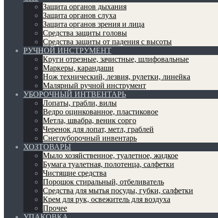
Защита органов дыхания
Защита органов слуха
Защита органов зрения и лица
Средства защиты головы
Средства защиты от падения с высоты
РУЧНОЙ ИНСТРУМЕНТ
Круги отрезные, зачистные, шлифовальные
Маркеры, карандаши
Нож технический, лезвия, рулетки, линейка
Малярный ручной инструмент
УБОРОЧНЫЙ ИНТВЕНТАРЬ
Лопаты, грабли, вилы
Ведро оцинкованное, пластиковое
Метла, швабра, веник сорго
Черенок для лопат, метл, граблей
Снегоуборочный инвентарь
ХОЗТОВАРЫ
Мыло хозяйственное, туалетное, жидкое
Бумага туалетная, полотенца, салфетки
Чистящие средства
Порошок стиральный, отбеливатель
Средства для мытья посуды, губки, салфетки
Крем для рук, освежитель для воздуха
Прочее
УПАКОВКА