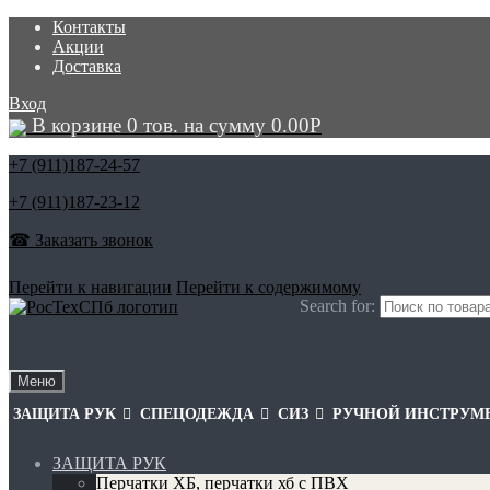
Контакты
Акции
Доставка
Вход
В корзине 0 тов. на сумму
0.00
Р
+7 (911)
187-24-57
+7 (911)
187-23-12
☎ Заказать звонок
Перейти к навигации
Перейти к содержимому
Search for:
Меню
ЗАЩИТА РУК
СПЕЦОДЕЖДА
СИЗ
РУЧНОЙ ИНСТРУМ
ЗАЩИТА РУК
Перчатки ХБ, перчатки хб с ПВХ