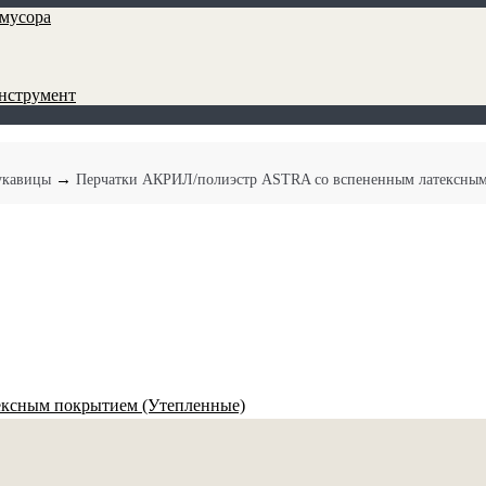
мусора
инструмент
→
укавицы
Перчатки АКРИЛ/полиэстр ASTRA со вспененным латексным
ксным покрытием (Утепленные)