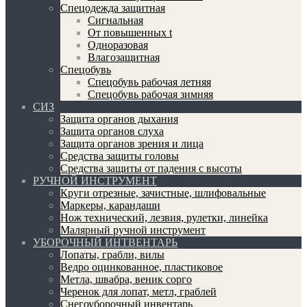
Спецодежда защитная
Сигнальная
От повышенных t
Одноразовая
Влагозащитная
Спецобувь
Спецобувь рабочая летняя
Спецобувь рабочая зимняя
СИЗ
Защита органов дыхания
Защита органов слуха
Защита органов зрения и лица
Средства защиты головы
Средства защиты от падения с высоты
РУЧНОЙ ИНСТРУМЕНТ
Круги отрезные, зачистные, шлифовальные
Маркеры, карандаши
Нож технический, лезвия, рулетки, линейка
Малярный ручной инструмент
УБОРОЧНЫЙ ИНТВЕНТАРЬ
Лопаты, грабли, вилы
Ведро оцинкованное, пластиковое
Метла, швабра, веник сорго
Черенок для лопат, метл, граблей
Снегоуборочный инвентарь