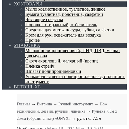
ХОЗТОВАРЫ
Мыло хозяйственное, туалетное, жидкое
Бумага туалетная, полотенца, салфетки
Чистящие средства
Порошок стиральный, отбеливатель
Средства для мытья посуды, губки, салфетки
Крем для рук, освежитель для воздуха
Прочее
УПАКОВКА
Мешок полипропиленовый, ПНД, ПВД, мешки
для мусора
Скотч акриловый, малярный (крепп)
Плёнка стрейч
Шпагат полипропиленовый
Упаковочная лента полипропиленовая, стреппинг
инструмент
ВЕТОШЬ ХБ
→
→
→
Главная
Витрина
Ручной инструмент
Нож
→
технический, лезвия, рулетки, линейка
Рулетка 7,5м х
→ рулетка 7,5м
25мм (обрезиненная) «ONYX»
Опубликовано
Март 19, 2024
Март 19, 2024