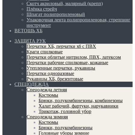
Скотч акриловый, малярный (крепп)
Плёнка стрейч
Шпагат полипропиленовый
Упаковочная лента полипропиленовая, стреппинг
инструмент
ВЕТОШЬ ХБ
ЗАЩИТА РУК
Перчатки ХБ, перчатки хб с ПВХ
Краги спилковые
Перчатки облитые нитрилом, ПВХ, латексом
Перчатки рабочие спилковые, кожаные
Утепленные перчатки, рукавицы
Перчатки одноразовые
Рукавицы ХБ, брезентовые
СПЕЦОДЕЖДА
Спецодежда летняя
Костюмы
Брюки, полукомбинезоны, комбинезоны
Халат рабочий, фартуки, нарукавники
Трикотаж, головной убор
Спецодежда зимняя
Костюмы
Брюки, полукомбинезоны
Головные уборы зимние