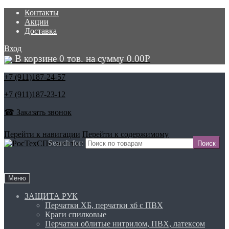
Контакты
Акции
Доставка
Вход
В корзине 0 тов. на сумму
0.00
Р
+7 (911)
187-24-57
+7 (911)
187-23-12
☎ Заказать звонок
Перейти к навигации
Перейти к содержимому
Search for:
Меню
ЗАЩИТА РУК
Перчатки ХБ, перчатки хб с ПВХ
Краги спилковые
Перчатки облитые нитрилом, ПВХ, латексом