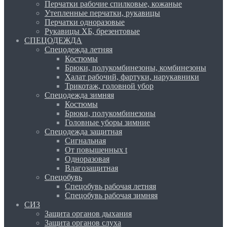
Перчатки рабочие спилковые, кожаные
Утепленные перчатки, рукавицы
Перчатки одноразовые
Рукавицы ХБ, брезентовые
СПЕЦОДЕЖДА
Спецодежда летняя
Костюмы
Брюки, полукомбинезоны, комбинезоны
Халат рабочий, фартуки, нарукавники
Трикотаж, головной убор
Спецодежда зимняя
Костюмы
Брюки, полукомбинезоны
Головные уборы зимние
Спецодежда защитная
Сигнальная
От повышенных t
Одноразовая
Влагозащитная
Спецобувь
Спецобувь рабочая летняя
Спецобувь рабочая зимняя
СИЗ
Защита органов дыхания
Защита органов слуха