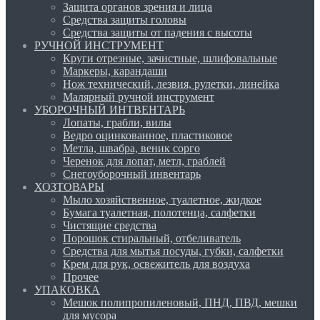
Защита органов зрения и лица
Средства защиты головы
Средства защиты от падения с высоты
РУЧНОЙ ИНСТРУМЕНТ
Круги отрезные, зачистные, шлифовальные
Маркеры, карандаши
Нож технический, лезвия, рулетки, линейка
Малярный ручной инструмент
УБОРОЧНЫЙ ИНТВЕНТАРЬ
Лопаты, грабли, вилы
Ведро оцинкованное, пластиковое
Метла, швабра, веник сорго
Черенок для лопат, метл, граблей
Снегоуборочный инвентарь
ХОЗТОВАРЫ
Мыло хозяйственное, туалетное, жидкое
Бумага туалетная, полотенца, салфетки
Чистящие средства
Порошок стиральный, отбеливатель
Средства для мытья посуды, губки, салфетки
Крем для рук, освежитель для воздуха
Прочее
УПАКОВКА
Мешок полипропиленовый, ПНД, ПВД, мешки
для мусора