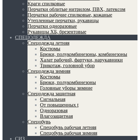
Краги спилковые
Перчатки облитые нитрилом, ПВХ, латексом
Перчатки рабочие спилковые, кожаные
Утепленные перчатки, рукавицы
Перчатки одноразовые
Рукавицы ХБ, брезентовые
СПЕЦОДЕЖДА
Спецодежда летняя
Костюмы
Брюки, полукомбинезоны, комбинезоны
Халат рабочий, фартуки, нарукавники
Трикотаж, головной убор
Спецодежда зимняя
Костюмы
Брюки, полукомбинезоны
Головные уборы зимние
Спецодежда защитная
Сигнальная
От повышенных t
Одноразовая
Влагозащитная
Спецобувь
Спецобувь рабочая летняя
Спецобувь рабочая зимняя
СИЗ