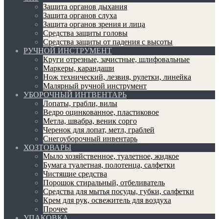
Защита органов дыхания
Защита органов слуха
Защита органов зрения и лица
Средства защиты головы
Средства защиты от падения с высоты
РУЧНОЙ ИНСТРУМЕНТ
Круги отрезные, зачистные, шлифовальные
Маркеры, карандаши
Нож технический, лезвия, рулетки, линейка
Малярный ручной инструмент
УБОРОЧНЫЙ ИНТВЕНТАРЬ
Лопаты, грабли, вилы
Ведро оцинкованное, пластиковое
Метла, швабра, веник сорго
Черенок для лопат, метл, граблей
Снегоуборочный инвентарь
ХОЗТОВАРЫ
Мыло хозяйственное, туалетное, жидкое
Бумага туалетная, полотенца, салфетки
Чистящие средства
Порошок стиральный, отбеливатель
Средства для мытья посуды, губки, салфетки
Крем для рук, освежитель для воздуха
Прочее
УПАКОВКА