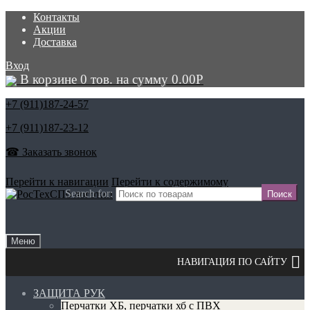
Контакты
Акции
Доставка
Вход
В корзине 0 тов. на сумму
0.00
Р
+7 (911)
187-24-57
+7 (911)
187-23-12
☎ Заказать звонок
Перейти к навигации
Перейти к содержимому
Search for:
Меню
ЗАЩИТА РУК
Перчатки ХБ, перчатки хб с ПВХ