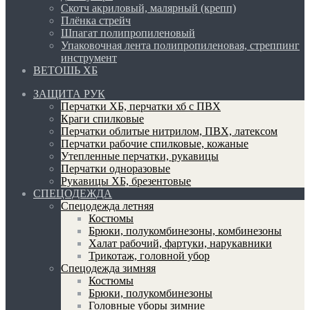
Скотч акриловый, малярный (крепп)
Плёнка стрейч
Шпагат полипропиленовый
Упаковочная лента полипропиленовая, стреппинг
инструмент
ВЕТОШЬ ХБ
ЗАЩИТА РУК
Перчатки ХБ, перчатки хб с ПВХ
Краги спилковые
Перчатки облитые нитрилом, ПВХ, латексом
Перчатки рабочие спилковые, кожаные
Утепленные перчатки, рукавицы
Перчатки одноразовые
Рукавицы ХБ, брезентовые
СПЕЦОДЕЖДА
Спецодежда летняя
Костюмы
Брюки, полукомбинезоны, комбинезоны
Халат рабочий, фартуки, нарукавники
Трикотаж, головной убор
Спецодежда зимняя
Костюмы
Брюки, полукомбинезоны
Головные уборы зимние