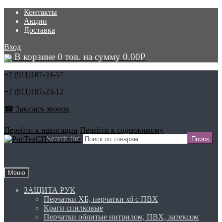
Контакты
Акции
Доставка
Вход
В корзине 0 тов. на сумму
0.00
Р
+7 (911)
187-24-57
+7 (911)
187-23-12
☎ Заказать звонок
Перейти к навигации
Перейти к содержимому
Search for:
Меню
ЗАЩИТА РУК
Перчатки ХБ, перчатки хб с ПВХ
Краги спилковые
Перчатки облитые нитрилом, ПВХ, латексом