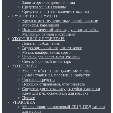
Защита органов зрения и лица
Средства защиты головы
Средства защиты от падения с высоты
РУЧНОЙ ИНСТРУМЕНТ
Круги отрезные, зачистные, шлифовальные
Маркеры, карандаши
Нож технический, лезвия, рулетки, линейка
Малярный ручной инструмент
УБОРОЧНЫЙ ИНТВЕНТАРЬ
Лопаты, грабли, вилы
Ведро оцинкованное, пластиковое
Метла, швабра, веник сорго
Черенок для лопат, метл, граблей
Снегоуборочный инвентарь
ХОЗТОВАРЫ
Мыло хозяйственное, туалетное, жидкое
Бумага туалетная, полотенца, салфетки
Чистящие средства
Порошок стиральный, отбеливатель
Средства для мытья посуды, губки, салфетки
Крем для рук, освежитель для воздуха
Прочее
УПАКОВКА
Мешок полипропиленовый, ПНД, ПВД, мешки
для мусора