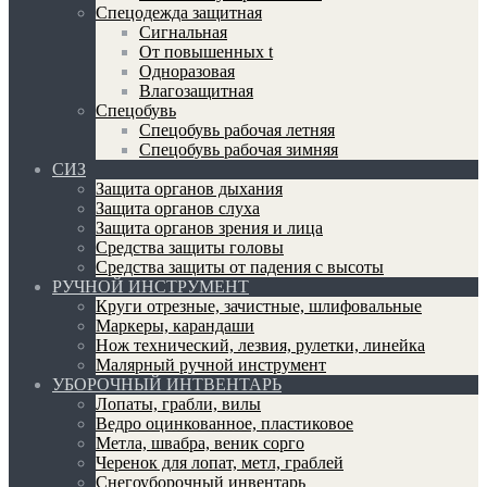
Спецодежда защитная
Сигнальная
От повышенных t
Одноразовая
Влагозащитная
Спецобувь
Спецобувь рабочая летняя
Спецобувь рабочая зимняя
СИЗ
Защита органов дыхания
Защита органов слуха
Защита органов зрения и лица
Средства защиты головы
Средства защиты от падения с высоты
РУЧНОЙ ИНСТРУМЕНТ
Круги отрезные, зачистные, шлифовальные
Маркеры, карандаши
Нож технический, лезвия, рулетки, линейка
Малярный ручной инструмент
УБОРОЧНЫЙ ИНТВЕНТАРЬ
Лопаты, грабли, вилы
Ведро оцинкованное, пластиковое
Метла, швабра, веник сорго
Черенок для лопат, метл, граблей
Снегоуборочный инвентарь