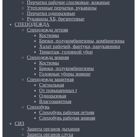
Перчатки рабочие спилковые, кожаные
Утепленные перчатки, рукавицы
Перчатки одноразовые
Рукавицы ХБ, брезентовые
СПЕЦОДЕЖДА
Спецодежда летняя
Костюмы
Брюки, полукомбинезоны, комбинезоны
Халат рабочий, фартуки, нарукавники
Трикотаж, головной убор
Спецодежда зимняя
Костюмы
Брюки, полукомбинезоны
Головные уборы зимние
Спецодежда защитная
Сигнальная
От повышенных t
Одноразовая
Влагозащитная
Спецобувь
Спецобувь рабочая летняя
Спецобувь рабочая зимняя
СИЗ
Защита органов дыхания
Защита органов слуха