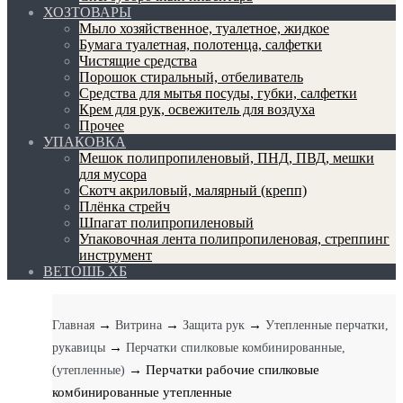
ХОЗТОВАРЫ
Мыло хозяйственное, туалетное, жидкое
Бумага туалетная, полотенца, салфетки
Чистящие средства
Порошок стиральный, отбеливатель
Средства для мытья посуды, губки, салфетки
Крем для рук, освежитель для воздуха
Прочее
УПАКОВКА
Мешок полипропиленовый, ПНД, ПВД, мешки
для мусора
Скотч акриловый, малярный (крепп)
Плёнка стрейч
Шпагат полипропиленовый
Упаковочная лента полипропиленовая, стреппинг
инструмент
ВЕТОШЬ ХБ
→
→
→
Главная
Витрина
Защита рук
Утепленные перчатки,
→
рукавицы
Перчатки спилковые комбинированные,
→ Перчатки рабочие спилковые
(утепленные)
комбинированные утепленные