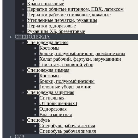
Краги спилковые
Перчатки облитые нитрилом, ПВХ, латексом
Перчатки рабочие спилковые, кожаные
Утепленные перчатки, рукавицы
Перчатки одноразовые
Рукавицы ХБ, брезентовые
СПЕЦОДЕЖДА
Спецодежда летняя
Костюмы
Брюки, полукомбинезоны, комбинезоны
Халат рабочий, фартуки, нарукавники
Трикотаж, головной убор
Спецодежда зимняя
Костюмы
Брюки, полукомбинезоны
Головные уборы зимние
Спецодежда защитная
Сигнальная
От повышенных t
Одноразовая
Влагозащитная
Спецобувь
Спецобувь рабочая летняя
Спецобувь рабочая зимняя
СИЗ