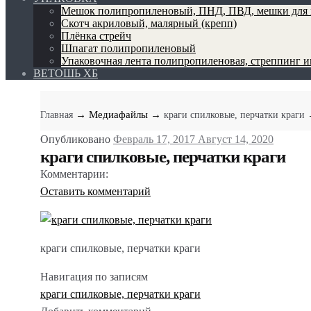
Мешок полипропиленовый, ПНД, ПВД, мешки для 
Скотч акриловый, малярный (крепп)
Плёнка стрейч
Шпагат полипропиленовый
Упаковочная лента полипропиленовая, стреппинг 
ВЕТОШЬ ХБ
→ Медиафайлы
→
Главная
краги спилковые, перчатки краги
Опубликовано
Февраль 17, 2017
Август 14, 2020
краги спилковые, перчатки краги
Комментарии:
Оставить комментарий
краги спилковые, перчатки краги
Навигация по записям
краги спилковые, перчатки краги