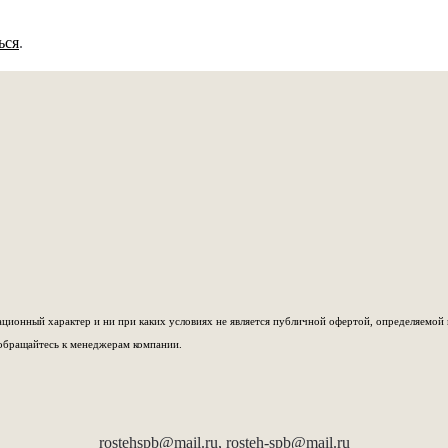
ься
.
ионный характер и ни при каких условиях не является публичной офертой, определяемой 
обращайтесь к менеджерам компании.
rostehspb@mail.ru,
rosteh-spb@mail.ru