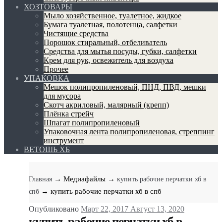
ХОЗТОВАРЫ
Мыло хозяйственное, туалетное, жидкое
Бумага туалетная, полотенца, салфетки
Чистящие средства
Порошок стиральный, отбеливатель
Средства для мытья посуды, губки, салфетки
Крем для рук, освежитель для воздуха
Прочее
УПАКОВКА
Мешок полипропиленовый, ПНД, ПВД, мешки
для мусора
Скотч акриловый, малярный (крепп)
Плёнка стрейч
Шпагат полипропиленовый
Упаковочная лента полипропиленовая, стреппинг
инструмент
ВЕТОШЬ ХБ
→ Медиафайлы
→
Главная
купить рабочие перчатки хб в
→ купить рабочие перчатки хб в спб
спб
Опубликовано
Март 22, 2017
Август 13, 2020
купить рабочие перчатки хб в