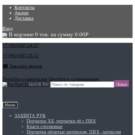
Контакты
Акции
Доставка
Вход
В корзине 0 тов. на сумму
0.00
Р
+7 (911)
187-24-57
+7 (911)
187-23-12
☎ Заказать звонок
Перейти к навигации
Перейти к содержимому
Search for:
Меню
ЗАЩИТА РУК
Перчатки ХБ, перчатки хб с ПВХ
Краги спилковые
Перчатки облитые нитрилом, ПВХ, латексом