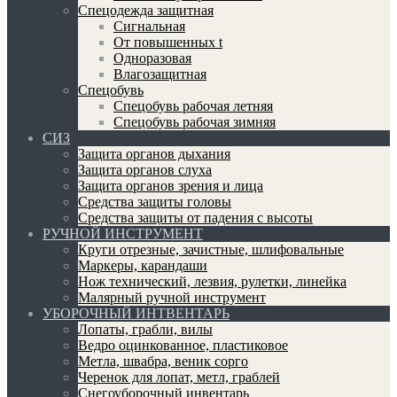
Спецодежда защитная
Сигнальная
От повышенных t
Одноразовая
Влагозащитная
Спецобувь
Спецобувь рабочая летняя
Спецобувь рабочая зимняя
СИЗ
Защита органов дыхания
Защита органов слуха
Защита органов зрения и лица
Средства защиты головы
Средства защиты от падения с высоты
РУЧНОЙ ИНСТРУМЕНТ
Круги отрезные, зачистные, шлифовальные
Маркеры, карандаши
Нож технический, лезвия, рулетки, линейка
Малярный ручной инструмент
УБОРОЧНЫЙ ИНТВЕНТАРЬ
Лопаты, грабли, вилы
Ведро оцинкованное, пластиковое
Метла, швабра, веник сорго
Черенок для лопат, метл, граблей
Снегоуборочный инвентарь