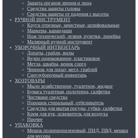
Защита органов зрения и лица
Средства защиты головы
Средства защиты от падения с высоты
РУЧНОЙ ИНСТРУМЕНТ
Круги отрезные, зачистные, шлифовальные
Маркеры, карандаши
Нож технический, лезвия, рулетки, линейка
Малярный ручной инструмент
УБОРОЧНЫЙ ИНТВЕНТАРЬ
Лопаты, грабли, вилы
Ведро оцинкованное, пластиковое
Метла, швабра, веник сорго
Черенок для лопат, метл, граблей
Снегоуборочный инвентарь
ХОЗТОВАРЫ
Мыло хозяйственное, туалетное, жидкое
Бумага туалетная, полотенца, салфетки
Чистящие средства
Порошок стиральный, отбеливатель
Средства для мытья посуды, губки, салфетки
Крем для рук, освежитель для воздуха
Прочее
УПАКОВКА
Мешок полипропиленовый, ПНД, ПВД, мешки
для мусора