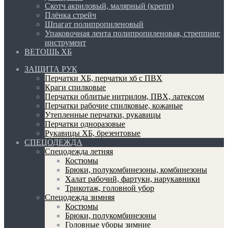
Скотч акриловый, малярный (крепп)
Плёнка стрейч
Шпагат полипропиленовый
Упаковочная лента полипропиленовая, стреппинг
инструмент
ВЕТОШЬ ХБ
ЗАЩИТА РУК
Перчатки ХБ, перчатки хб с ПВХ
Краги спилковые
Перчатки облитые нитрилом, ПВХ, латексом
Перчатки рабочие спилковые, кожаные
Утепленные перчатки, рукавицы
Перчатки одноразовые
Рукавицы ХБ, брезентовые
СПЕЦОДЕЖДА
Спецодежда летняя
Костюмы
Брюки, полукомбинезоны, комбинезоны
Халат рабочий, фартуки, нарукавники
Трикотаж, головной убор
Спецодежда зимняя
Костюмы
Брюки, полукомбинезоны
Головные уборы зимние