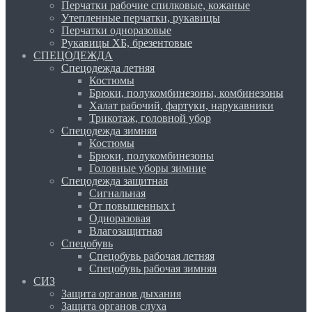
Перчатки рабочие спилковые, кожаные
Утепленные перчатки, рукавицы
Перчатки одноразовые
Рукавицы ХБ, брезентовые
СПЕЦОДЕЖДА
Спецодежда летняя
Костюмы
Брюки, полукомбинезоны, комбинезоны
Халат рабочий, фартуки, нарукавники
Трикотаж, головной убор
Спецодежда зимняя
Костюмы
Брюки, полукомбинезоны
Головные уборы зимние
Спецодежда защитная
Сигнальная
От повышенных t
Одноразовая
Влагозащитная
Спецобувь
Спецобувь рабочая летняя
Спецобувь рабочая зимняя
СИЗ
Защита органов дыхания
Защита органов слуха