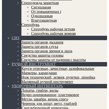
Спецодежда защитная
Сигнальная
От повышенных t
Одноразовая
Влагозащитная
Спецобувь
Спецобувь рабочая летняя
Спецобувь рабочая зимняя
СИЗ
Защита органов дыхания
Защита органов слуха
Защита органов зрения и лица
Средства защиты головы
Средства защиты от падения с высоты
РУЧНОЙ ИНСТРУМЕНТ
Круги отрезные, зачистные, шлифовальные
Маркеры, карандаши
Нож технический, лезвия, рулетки, линейка
Малярный ручной инструмент
УБОРОЧНЫЙ ИНТВЕНТАРЬ
Лопаты, грабли, вилы
Ведро оцинкованное, пластиковое
Метла, швабра, веник сорго
Черенок для лопат, метл, граблей
Снегоуборочный инвентарь