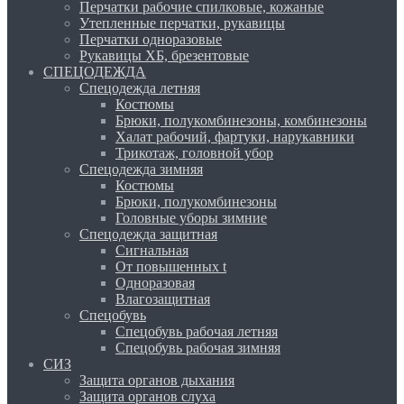
Перчатки рабочие спилковые, кожаные
Утепленные перчатки, рукавицы
Перчатки одноразовые
Рукавицы ХБ, брезентовые
СПЕЦОДЕЖДА
Спецодежда летняя
Костюмы
Брюки, полукомбинезоны, комбинезоны
Халат рабочий, фартуки, нарукавники
Трикотаж, головной убор
Спецодежда зимняя
Костюмы
Брюки, полукомбинезоны
Головные уборы зимние
Спецодежда защитная
Сигнальная
От повышенных t
Одноразовая
Влагозащитная
Спецобувь
Спецобувь рабочая летняя
Спецобувь рабочая зимняя
СИЗ
Защита органов дыхания
Защита органов слуха