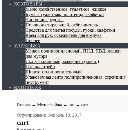
ХОЗТОВАРЫ
Мыло хозяйственное, туалетное, жидкое
Бумага туалетная, полотенца, салфетки
Чистящие средства
Порошок стиральный, отбеливатель
Средства для мытья посуды, губки, салфетки
Крем для рук, освежитель для воздуха
Прочее
УПАКОВКА
Мешок полипропиленовый, ПНД, ПВД, мешки
для мусора
Скотч акриловый, малярный (крепп)
Плёнка стрейч
Шпагат полипропиленовый
Упаковочная лента полипропиленовая, стреппинг
инструмент
ВЕТОШЬ ХБ
→ Медиафайлы
→
→ cart
Главная
cart
Опубликовано
Февраль 18, 2017
cart
Комментарии: