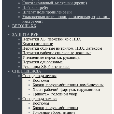
Скотч акриловый, малярный (крепп)
Плёнка стрейч
Шпагат полипропиленовый
Упаковочная лента полипропиленовая, стреппинг
инструмент
ВЕТОШЬ ХБ
ЗАЩИТА РУК
Перчатки ХБ, перчатки хб с ПВХ
Краги спилковые
Перчатки облитые нитрилом, ПВХ, латексом
Перчатки рабочие спилковые, кожаные
Утепленные перчатки, рукавицы
Перчатки одноразовые
Рукавицы ХБ, брезентовые
СПЕЦОДЕЖДА
Спецодежда летняя
Костюмы
Брюки, полукомбинезоны, комбинезоны
Халат рабочий, фартуки, нарукавники
Трикотаж, головной убор
Спецодежда зимняя
Костюмы
Брюки, полукомбинезоны
Головные уборы зимние