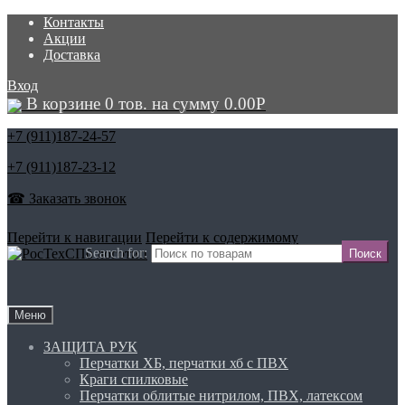
Контакты
Акции
Доставка
Вход
В корзине 0 тов. на сумму
0.00
Р
+7 (911)
187-24-57
+7 (911)
187-23-12
☎ Заказать звонок
Перейти к навигации
Перейти к содержимому
Search for:
Меню
ЗАЩИТА РУК
Перчатки ХБ, перчатки хб с ПВХ
Краги спилковые
Перчатки облитые нитрилом, ПВХ, латексом