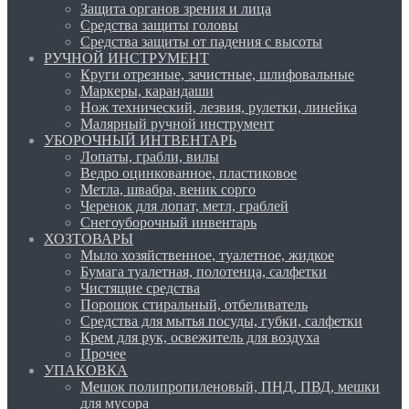
Защита органов зрения и лица
Средства защиты головы
Средства защиты от падения с высоты
РУЧНОЙ ИНСТРУМЕНТ
Круги отрезные, зачистные, шлифовальные
Маркеры, карандаши
Нож технический, лезвия, рулетки, линейка
Малярный ручной инструмент
УБОРОЧНЫЙ ИНТВЕНТАРЬ
Лопаты, грабли, вилы
Ведро оцинкованное, пластиковое
Метла, швабра, веник сорго
Черенок для лопат, метл, граблей
Снегоуборочный инвентарь
ХОЗТОВАРЫ
Мыло хозяйственное, туалетное, жидкое
Бумага туалетная, полотенца, салфетки
Чистящие средства
Порошок стиральный, отбеливатель
Средства для мытья посуды, губки, салфетки
Крем для рук, освежитель для воздуха
Прочее
УПАКОВКА
Мешок полипропиленовый, ПНД, ПВД, мешки
для мусора