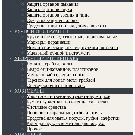
Защита органов дыхания
Защита органов слуха
Защита органов зрения и лица
Средства защиты головы
Средства защиты от падения с высоты
РУЧНОЙ ИНСТРУМЕНТ
Круги отрезные, зачистные, шлифовальные
Маркеры, карандаши
Нож технический, лезвия, рулетки, линейка
Малярный ручной инструмент
УБОРОЧНЫЙ ИНТВЕНТАРЬ
Лопаты, грабли, вилы
Ведро оцинкованное, пластиковое
Метла, швабра, веник сорго
Черенок для лопат, метл, граблей
Снегоуборочный инвентарь
ХОЗТОВАРЫ
Мыло хозяйственное, туалетное, жидкое
Бумага туалетная, полотенца, салфетки
Чистящие средства
Порошок стиральный, отбеливатель
Средства для мытья посуды, губки, салфетки
Крем для рук, освежитель для воздуха
Прочее
УПАКОВКА