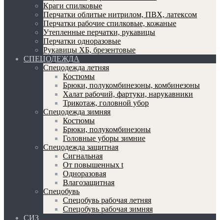
Краги спилковые
Перчатки облитые нитрилом, ПВХ, латексом
Перчатки рабочие спилковые, кожаные
Утепленные перчатки, рукавицы
Перчатки одноразовые
Рукавицы ХБ, брезентовые
СПЕЦОДЕЖДА
Спецодежда летняя
Костюмы
Брюки, полукомбинезоны, комбинезоны
Халат рабочий, фартуки, нарукавники
Трикотаж, головной убор
Спецодежда зимняя
Костюмы
Брюки, полукомбинезоны
Головные уборы зимние
Спецодежда защитная
Сигнальная
От повышенных t
Одноразовая
Влагозащитная
Спецобувь
Спецобувь рабочая летняя
Спецобувь рабочая зимняя
СИЗ