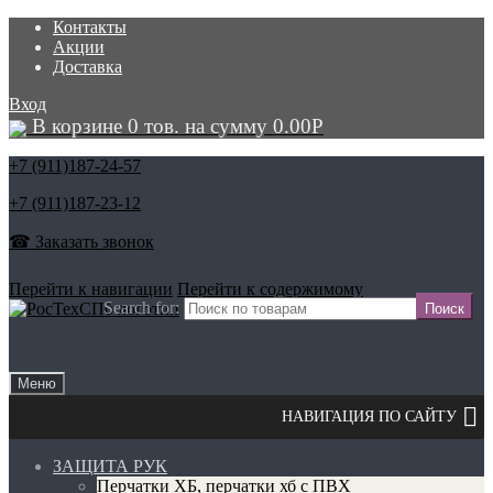
Контакты
Акции
Доставка
Вход
В корзине 0 тов. на сумму
0.00
Р
+7 (911)
187-24-57
+7 (911)
187-23-12
☎ Заказать звонок
Перейти к навигации
Перейти к содержимому
Search for:
Меню
ЗАЩИТА РУК
Перчатки ХБ, перчатки хб с ПВХ