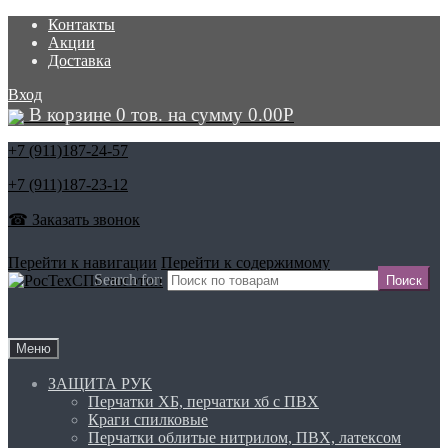
Контакты
Акции
Доставка
Вход
В корзине 0 тов. на сумму
0.00
Р
+7 (911)
187-24-57
+7 (911)
187-23-12
☎ Заказать звонок
Перейти к навигации
Перейти к содержимому
Search for:
Меню
ЗАЩИТА РУК
Перчатки ХБ, перчатки хб с ПВХ
Краги спилковые
Перчатки облитые нитрилом, ПВХ, латексом