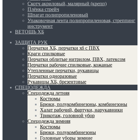
Скотч акриловый, малярный (крепп)
Плёнка стрейч
Шпагат полипропиленовый
Упаковочная лента полипропиленовая, стреппинг
инструмент
ВЕТОШЬ ХБ
ЗАЩИТА РУК
Перчатки ХБ, перчатки хб с ПВХ
Краги спилковые
Перчатки облитые нитрилом, ПВХ, латексом
Перчатки рабочие спилковые, кожаные
Утепленные перчатки, рукавицы
Перчатки одноразовые
Рукавицы ХБ, брезентовые
СПЕЦОДЕЖДА
Спецодежда летняя
Костюмы
Брюки, полукомбинезоны, комбинезоны
Халат рабочий, фартуки, нарукавники
Трикотаж, головной убор
Спецодежда зимняя
Костюмы
Брюки, полукомбинезоны
Головные уборы зимние