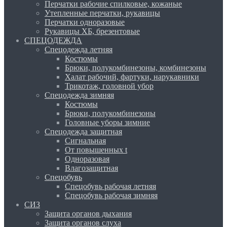
Перчатки рабочие спилковые, кожаные
Утепленные перчатки, рукавицы
Перчатки одноразовые
Рукавицы ХБ, брезентовые
СПЕЦОДЕЖДА
Спецодежда летняя
Костюмы
Брюки, полукомбинезоны, комбинезоны
Халат рабочий, фартуки, нарукавники
Трикотаж, головной убор
Спецодежда зимняя
Костюмы
Брюки, полукомбинезоны
Головные уборы зимние
Спецодежда защитная
Сигнальная
От повышенных t
Одноразовая
Влагозащитная
Спецобувь
Спецобувь рабочая летняя
Спецобувь рабочая зимняя
СИЗ
Защита органов дыхания
Защита органов слуха