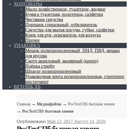
ХОЗТОВАРЫ
Мыло хозяйственное, туалетное, жидкое
Бумага туалетная, полотенца, салфетки
Чистящие средства
Порошок стиральный, отбеливатель
Средства для мытья посуды, губки, салфетки
Крем для рук, освежитель для воздуха
Прочее
УПАКОВКА
Мешок полипропиленовый, ПНД, ПВД, мешки
для мусора
Скотч акриловый, малярный (крепп)
Плёнка стрейч
Шпагат полипропиленовый
Упаковочная лента полипропиленовая, стреппинг
инструмент
ВЕТОШЬ ХБ
→ Медиафайлы
→
Главная
РосТехСПб бытовая химия
→ РосТехСПб бытовая химия
Опубликовано
Май 12, 2017
Август 14, 2020
РосТехСПб бытовая химия