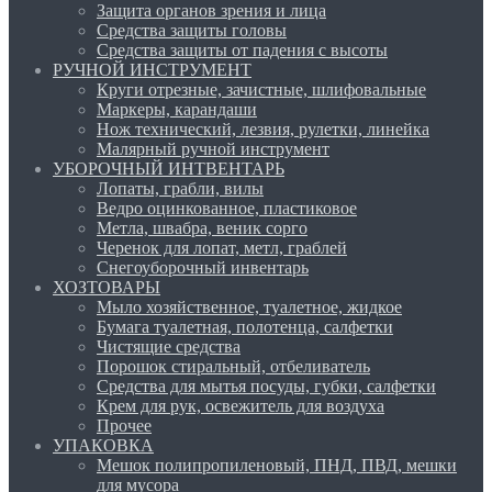
Защита органов зрения и лица
Средства защиты головы
Средства защиты от падения с высоты
РУЧНОЙ ИНСТРУМЕНТ
Круги отрезные, зачистные, шлифовальные
Маркеры, карандаши
Нож технический, лезвия, рулетки, линейка
Малярный ручной инструмент
УБОРОЧНЫЙ ИНТВЕНТАРЬ
Лопаты, грабли, вилы
Ведро оцинкованное, пластиковое
Метла, швабра, веник сорго
Черенок для лопат, метл, граблей
Снегоуборочный инвентарь
ХОЗТОВАРЫ
Мыло хозяйственное, туалетное, жидкое
Бумага туалетная, полотенца, салфетки
Чистящие средства
Порошок стиральный, отбеливатель
Средства для мытья посуды, губки, салфетки
Крем для рук, освежитель для воздуха
Прочее
УПАКОВКА
Мешок полипропиленовый, ПНД, ПВД, мешки
для мусора