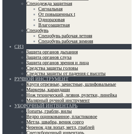
Спецодежда защитная
Сигнальная
От повышенных t
Одноразовая
Влагозащитная
Спецобувь
Спецобувь рабочая летняя
Спецобувь рабочая зимняя
СИЗ
Защита органов дыхания
Защита органов слуха
Защита органов зрения и лица
Средства защиты головы
Средства защиты от падения с высоты
РУЧНОЙ ИНСТРУМЕНТ
Круги отрезные, зачистные, шлифовальные
Маркеры, карандаши
Нож технический, лезвия, рулетки, линейка
Малярный ручной инструмент
УБОРОЧНЫЙ ИНТВЕНТАРЬ
Лопаты, грабли, вилы
Ведро оцинкованное, пластиковое
Метла, швабра, веник сорго
Черенок для лопат, метл, граблей
Снегоуборочный инвентарь