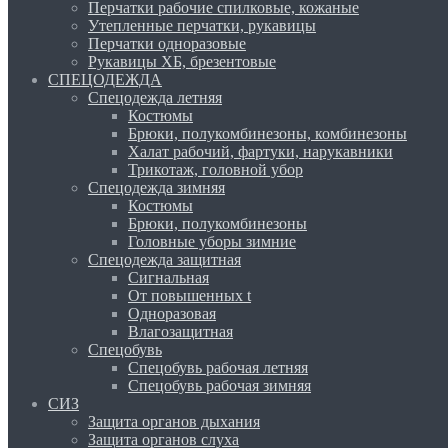
Перчатки рабочие спилковые, кожаные
Утепленные перчатки, рукавицы
Перчатки одноразовые
Рукавицы ХБ, брезентовые
СПЕЦОДЕЖДА
Спецодежда летняя
Костюмы
Брюки, полукомбинезоны, комбинезоны
Халат рабочий, фартуки, нарукавники
Трикотаж, головной убор
Спецодежда зимняя
Костюмы
Брюки, полукомбинезоны
Головные уборы зимние
Спецодежда защитная
Сигнальная
От повышенных t
Одноразовая
Влагозащитная
Спецобувь
Спецобувь рабочая летняя
Спецобувь рабочая зимняя
СИЗ
Защита органов дыхания
Защита органов слуха