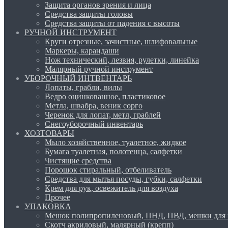
Защита органов зрения и лица
Средства защиты головы
Средства защиты от падения с высоты
РУЧНОЙ ИНСТРУМЕНТ
Круги отрезные, зачистные, шлифовальные
Маркеры, карандаши
Нож технический, лезвия, рулетки, линейка
Малярный ручной инструмент
УБОРОЧНЫЙ ИНТВЕНТАРЬ
Лопаты, грабли, вилы
Ведро оцинкованное, пластиковое
Метла, швабра, веник сорго
Черенок для лопат, метл, граблей
Снегоуборочный инвентарь
ХОЗТОВАРЫ
Мыло хозяйственное, туалетное, жидкое
Бумага туалетная, полотенца, салфетки
Чистящие средства
Порошок стиральный, отбеливатель
Средства для мытья посуды, губки, салфетки
Крем для рук, освежитель для воздуха
Прочее
УПАКОВКА
Мешок полипропиленовый, ПНД, ПВД, мешки для 
Скотч акриловый, малярный (крепп)