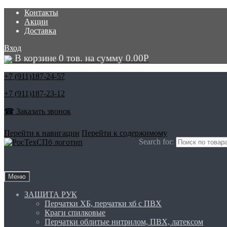
Контакты
Акции
Доставка
Вход
В корзине 0 тов. на сумму
0.00
Р
+7 (911)
187-24-57
+7 (911)
187-23-12
☎ Заказать звонок
Перейти к навигации
Перейти к содержимому
Search for:
Меню
ЗАЩИТА РУК
Перчатки ХБ, перчатки хб с ПВХ
Краги спилковые
Перчатки облитые нитрилом, ПВХ, латексом