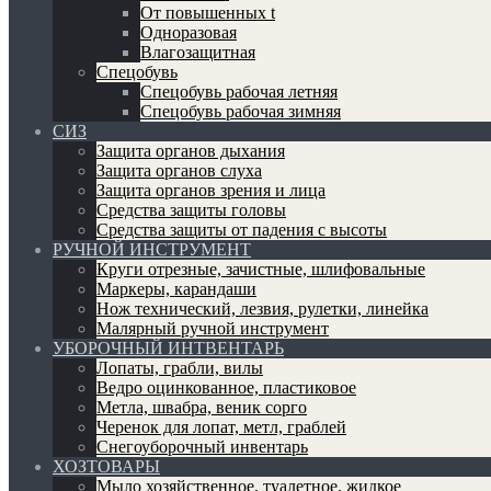
От повышенных t
Одноразовая
Влагозащитная
Спецобувь
Спецобувь рабочая летняя
Спецобувь рабочая зимняя
СИЗ
Защита органов дыхания
Защита органов слуха
Защита органов зрения и лица
Средства защиты головы
Средства защиты от падения с высоты
РУЧНОЙ ИНСТРУМЕНТ
Круги отрезные, зачистные, шлифовальные
Маркеры, карандаши
Нож технический, лезвия, рулетки, линейка
Малярный ручной инструмент
УБОРОЧНЫЙ ИНТВЕНТАРЬ
Лопаты, грабли, вилы
Ведро оцинкованное, пластиковое
Метла, швабра, веник сорго
Черенок для лопат, метл, граблей
Снегоуборочный инвентарь
ХОЗТОВАРЫ
Мыло хозяйственное, туалетное, жидкое