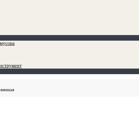
мусора
инструмент
евянная