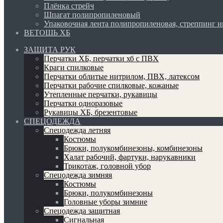
Плёнка стрейч
Шпагат полипропиленовый
Упаковочная лента полипропиленовая, стреппинг 
ВЕТОШЬ ХБ
ЗАЩИТА РУК
Перчатки ХБ, перчатки хб с ПВХ
Краги спилковые
Перчатки облитые нитрилом, ПВХ, латексом
Перчатки рабочие спилковые, кожаные
Утепленные перчатки, рукавицы
Перчатки одноразовые
Рукавицы ХБ, брезентовые
СПЕЦОДЕЖДА
Спецодежда летняя
Костюмы
Брюки, полукомбинезоны, комбинезоны
Халат рабочий, фартуки, нарукавники
Трикотаж, головной убор
Спецодежда зимняя
Костюмы
Брюки, полукомбинезоны
Головные уборы зимние
Спецодежда защитная
Сигнальная