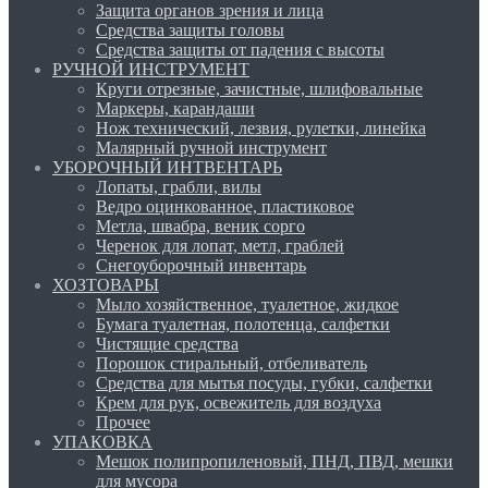
Защита органов зрения и лица
Средства защиты головы
Средства защиты от падения с высоты
РУЧНОЙ ИНСТРУМЕНТ
Круги отрезные, зачистные, шлифовальные
Маркеры, карандаши
Нож технический, лезвия, рулетки, линейка
Малярный ручной инструмент
УБОРОЧНЫЙ ИНТВЕНТАРЬ
Лопаты, грабли, вилы
Ведро оцинкованное, пластиковое
Метла, швабра, веник сорго
Черенок для лопат, метл, граблей
Снегоуборочный инвентарь
ХОЗТОВАРЫ
Мыло хозяйственное, туалетное, жидкое
Бумага туалетная, полотенца, салфетки
Чистящие средства
Порошок стиральный, отбеливатель
Средства для мытья посуды, губки, салфетки
Крем для рук, освежитель для воздуха
Прочее
УПАКОВКА
Мешок полипропиленовый, ПНД, ПВД, мешки
для мусора