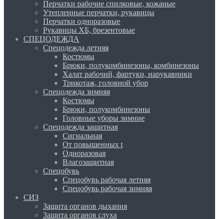
Перчатки рабочие спилковые, кожаные
Утепленные перчатки, рукавицы
Перчатки одноразовые
Рукавицы ХБ, брезентовые
СПЕЦОДЕЖДА
Спецодежда летняя
Костюмы
Брюки, полукомбинезоны, комбинезоны
Халат рабочий, фартуки, нарукавники
Трикотаж, головной убор
Спецодежда зимняя
Костюмы
Брюки, полукомбинезоны
Головные уборы зимние
Спецодежда защитная
Сигнальная
От повышенных t
Одноразовая
Влагозащитная
Спецобувь
Спецобувь рабочая летняя
Спецобувь рабочая зимняя
СИЗ
Защита органов дыхания
Защита органов слуха