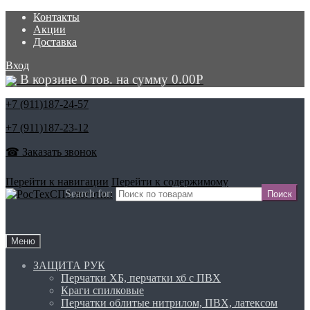
Контакты
Акции
Доставка
Вход
В корзине 0 тов. на сумму
0.00
Р
+7 (911)
187-24-57
+7 (911)
187-23-12
☎ Заказать звонок
Перейти к навигации
Перейти к содержимому
Search for:
Меню
ЗАЩИТА РУК
Перчатки ХБ, перчатки хб с ПВХ
Краги спилковые
Перчатки облитые нитрилом, ПВХ, латексом