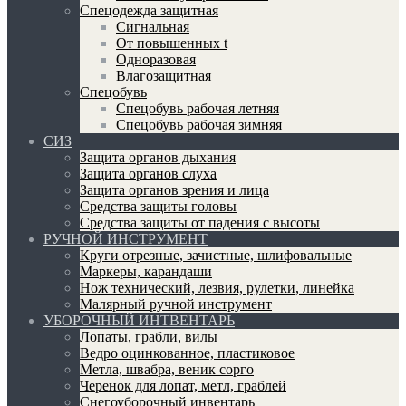
Спецодежда защитная
Сигнальная
От повышенных t
Одноразовая
Влагозащитная
Спецобувь
Спецобувь рабочая летняя
Спецобувь рабочая зимняя
СИЗ
Защита органов дыхания
Защита органов слуха
Защита органов зрения и лица
Средства защиты головы
Средства защиты от падения с высоты
РУЧНОЙ ИНСТРУМЕНТ
Круги отрезные, зачистные, шлифовальные
Маркеры, карандаши
Нож технический, лезвия, рулетки, линейка
Малярный ручной инструмент
УБОРОЧНЫЙ ИНТВЕНТАРЬ
Лопаты, грабли, вилы
Ведро оцинкованное, пластиковое
Метла, швабра, веник сорго
Черенок для лопат, метл, граблей
Снегоуборочный инвентарь