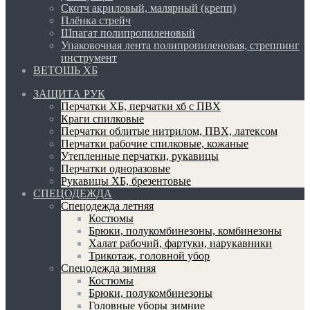
Скотч акриловый, малярный (крепп)
Плёнка стрейч
Шпагат полипропиленовый
Упаковочная лента полипропиленовая, стреппинг
инструмент
ВЕТОШЬ ХБ
ЗАЩИТА РУК
Перчатки ХБ, перчатки хб с ПВХ
Краги спилковые
Перчатки облитые нитрилом, ПВХ, латексом
Перчатки рабочие спилковые, кожаные
Утепленные перчатки, рукавицы
Перчатки одноразовые
Рукавицы ХБ, брезентовые
СПЕЦОДЕЖДА
Спецодежда летняя
Костюмы
Брюки, полукомбинезоны, комбинезоны
Халат рабочий, фартуки, нарукавники
Трикотаж, головной убор
Спецодежда зимняя
Костюмы
Брюки, полукомбинезоны
Головные уборы зимние