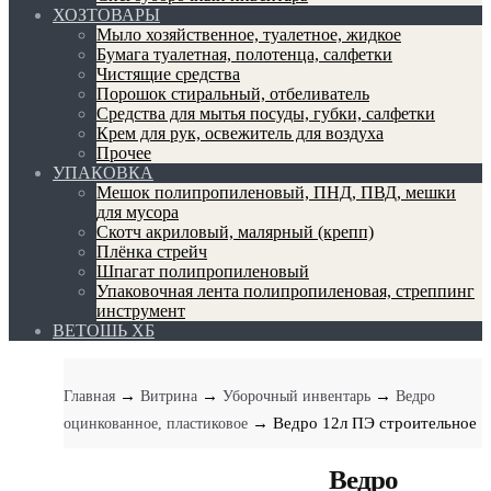
ХОЗТОВАРЫ
Мыло хозяйственное, туалетное, жидкое
Бумага туалетная, полотенца, салфетки
Чистящие средства
Порошок стиральный, отбеливатель
Средства для мытья посуды, губки, салфетки
Крем для рук, освежитель для воздуха
Прочее
УПАКОВКА
Мешок полипропиленовый, ПНД, ПВД, мешки
для мусора
Скотч акриловый, малярный (крепп)
Плёнка стрейч
Шпагат полипропиленовый
Упаковочная лента полипропиленовая, стреппинг
инструмент
ВЕТОШЬ ХБ
→
→
→
Главная
Витрина
Уборочный инвентарь
Ведро
→ Ведро 12л ПЭ строительное
оцинкованное, пластиковое
Ведро