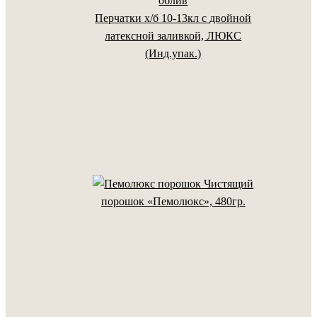
Перчатки х/б 10-13кл с двойной
латексной заливкой, ЛЮКС
(Инд.упак.)
Чистящий
порошок «Пемолюкс», 480гр.