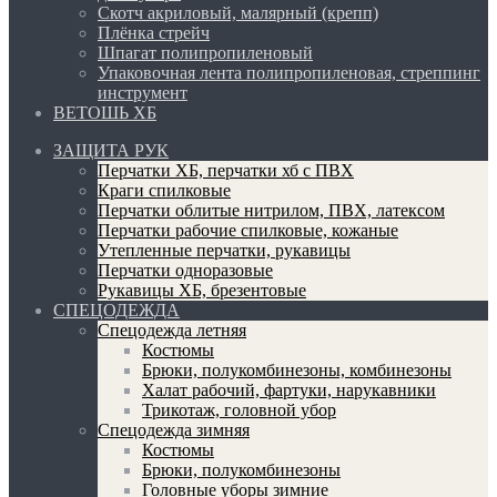
Скотч акриловый, малярный (крепп)
Плёнка стрейч
Шпагат полипропиленовый
Упаковочная лента полипропиленовая, стреппинг
инструмент
ВЕТОШЬ ХБ
ЗАЩИТА РУК
Перчатки ХБ, перчатки хб с ПВХ
Краги спилковые
Перчатки облитые нитрилом, ПВХ, латексом
Перчатки рабочие спилковые, кожаные
Утепленные перчатки, рукавицы
Перчатки одноразовые
Рукавицы ХБ, брезентовые
СПЕЦОДЕЖДА
Спецодежда летняя
Костюмы
Брюки, полукомбинезоны, комбинезоны
Халат рабочий, фартуки, нарукавники
Трикотаж, головной убор
Спецодежда зимняя
Костюмы
Брюки, полукомбинезоны
Головные уборы зимние