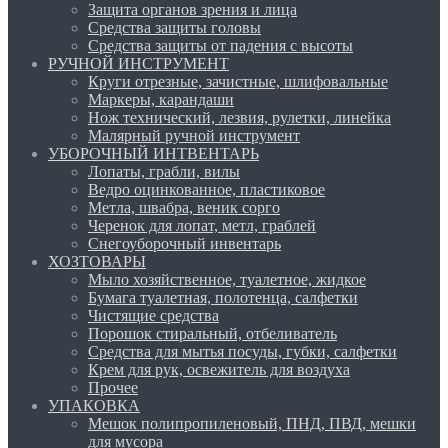
Защита органов зрения и лица
Средства защиты головы
Средства защиты от падения с высоты
РУЧНОЙ ИНСТРУМЕНТ
Круги отрезные, зачистные, шлифовальные
Маркеры, карандаши
Нож технический, лезвия, рулетки, линейка
Малярный ручной инструмент
УБОРОЧНЫЙ ИНТВЕНТАРЬ
Лопаты, грабли, вилы
Ведро оцинкованное, пластиковое
Метла, швабра, веник сорго
Черенок для лопат, метл, граблей
Снегоуборочный инвентарь
ХОЗТОВАРЫ
Мыло хозяйственное, туалетное, жидкое
Бумага туалетная, полотенца, салфетки
Чистящие средства
Порошок стиральный, отбеливатель
Средства для мытья посуды, губки, салфетки
Крем для рук, освежитель для воздуха
Прочее
УПАКОВКА
Мешок полипропиленовый, ПНД, ПВД, мешки
для мусора