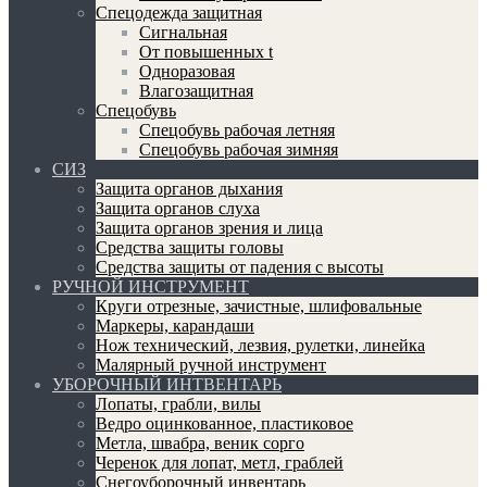
Спецодежда защитная
Сигнальная
От повышенных t
Одноразовая
Влагозащитная
Спецобувь
Спецобувь рабочая летняя
Спецобувь рабочая зимняя
СИЗ
Защита органов дыхания
Защита органов слуха
Защита органов зрения и лица
Средства защиты головы
Средства защиты от падения с высоты
РУЧНОЙ ИНСТРУМЕНТ
Круги отрезные, зачистные, шлифовальные
Маркеры, карандаши
Нож технический, лезвия, рулетки, линейка
Малярный ручной инструмент
УБОРОЧНЫЙ ИНТВЕНТАРЬ
Лопаты, грабли, вилы
Ведро оцинкованное, пластиковое
Метла, швабра, веник сорго
Черенок для лопат, метл, граблей
Снегоуборочный инвентарь