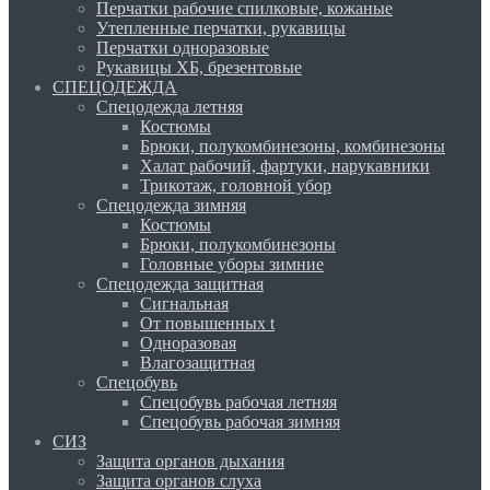
Перчатки рабочие спилковые, кожаные
Утепленные перчатки, рукавицы
Перчатки одноразовые
Рукавицы ХБ, брезентовые
СПЕЦОДЕЖДА
Спецодежда летняя
Костюмы
Брюки, полукомбинезоны, комбинезоны
Халат рабочий, фартуки, нарукавники
Трикотаж, головной убор
Спецодежда зимняя
Костюмы
Брюки, полукомбинезоны
Головные уборы зимние
Спецодежда защитная
Сигнальная
От повышенных t
Одноразовая
Влагозащитная
Спецобувь
Спецобувь рабочая летняя
Спецобувь рабочая зимняя
СИЗ
Защита органов дыхания
Защита органов слуха