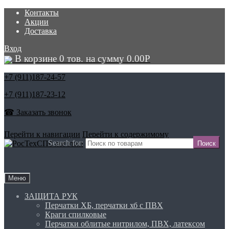
Контакты
Акции
Доставка
Вход
В корзине 0 тов. на сумму
0.00
Р
+7 (911)
187-24-57
+7 (911)
187-23-12
☎ Заказать звонок
Перейти к навигации
Перейти к содержимому
Search for:
Меню
ЗАЩИТА РУК
Перчатки ХБ, перчатки хб с ПВХ
Краги спилковые
Перчатки облитые нитрилом, ПВХ, латексом