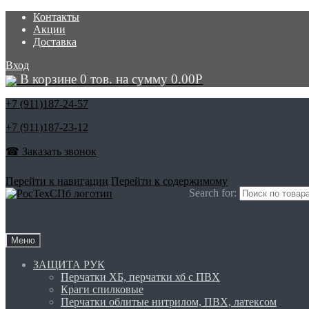
Контакты
Акции
Доставка
Вход
В корзине 0 тов. на сумму
0.00
Р
+7 (911)
187-24-57
+7 (911)
187-23-12
☎ Заказать звонок
Перейти к навигации
Перейти к содержимому
Search for:
Меню
ЗАЩИТА РУК
Перчатки ХБ, перчатки хб с ПВХ
Краги спилковые
Перчатки облитые нитрилом, ПВХ, латексом