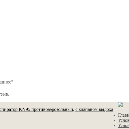
ванное”
тзыв.
спиратор KN95 противоаэрозольный, с клапаном выдоха
Глав
Усло
Усло