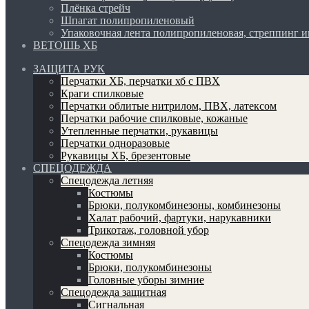
Плёнка стрейч
Шпагат полипропиленовый
Упаковочная лента полипропиленовая, стреппинг 
ВЕТОШЬ ХБ
ЗАЩИТА РУК
Перчатки ХБ, перчатки хб с ПВХ
Краги спилковые
Перчатки облитые нитрилом, ПВХ, латексом
Перчатки рабочие спилковые, кожаные
Утепленные перчатки, рукавицы
Перчатки одноразовые
Рукавицы ХБ, брезентовые
СПЕЦОДЕЖДА
Спецодежда летняя
Костюмы
Брюки, полукомбинезоны, комбинезоны
Халат рабочий, фартуки, нарукавники
Трикотаж, головной убор
Спецодежда зимняя
Костюмы
Брюки, полукомбинезоны
Головные уборы зимние
Спецодежда защитная
Сигнальная