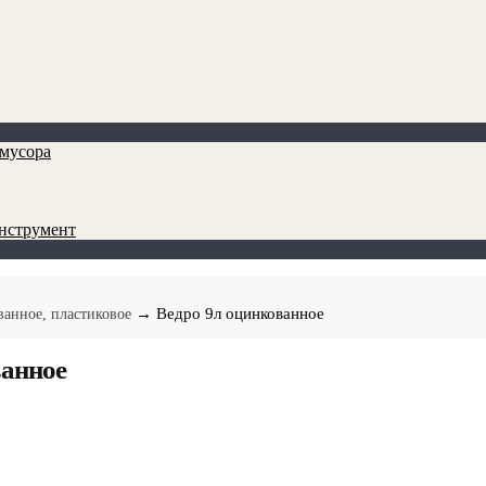
мусора
инструмент
→ Ведро 9л оцинкованное
ванное, пластиковое
ванное