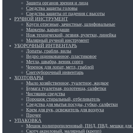
Защита органов зрения и лица
Средства защиты головы
Средства защиты от падения с высоты
РУЧНОЙ ИНСТРУМЕНТ
Круги отрезные, зачистные, шлифовальные
Маркеры, карандаши
Нож технический, лезвия, рулетки, линейка
Малярный ручной инструмент
УБОРОЧНЫЙ ИНТВЕНТАРЬ
Лопаты, грабли, вилы
Ведро оцинкованное, пластиковое
Метла, швабра, веник сорго
Черенок для лопат, метл, граблей
Снегоуборочный инвентарь
ХОЗТОВАРЫ
Мыло хозяйственное, туалетное, жидкое
Бумага туалетная, полотенца, салфетки
Чистящие средства
Порошок стиральный, отбеливатель
Средства для мытья посуды, губки, салфетки
Крем для рук, освежитель для воздуха
Прочее
УПАКОВКА
Мешок полипропиленовый, ПНД, ПВД, мешки для 
Скотч акриловый, малярный (крепп)