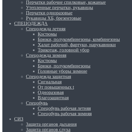
Перчатки рабочие спилковые, кожаные
Утепленные перчатки, рукавицы
Перчатки одноразовые
Рукавицы ХБ, брезентовые
СПЕЦОДЕЖДА
Спецодежда летняя
Костюмы
Брюки, полукомбинезоны, комбинезоны
Халат рабочий, фартуки, нарукавники
Трикотаж, головной убор
Спецодежда зимняя
Костюмы
Брюки, полукомбинезоны
Головные уборы зимние
Спецодежда защитная
Сигнальная
От повышенных t
Одноразовая
Влагозащитная
Спецобувь
Спецобувь рабочая летняя
Спецобувь рабочая зимняя
СИЗ
Защита органов дыхания
Защита органов слуха