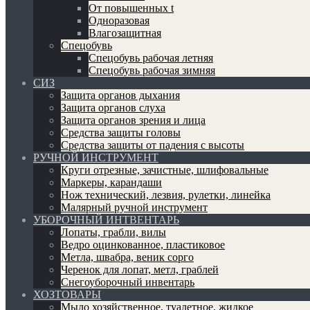
От повышенных t
Одноразовая
Влагозащитная
Спецобувь
Спецобувь рабочая летняя
Спецобувь рабочая зимняя
СИЗ
Защита органов дыхания
Защита органов слуха
Защита органов зрения и лица
Средства защиты головы
Средства защиты от падения с высоты
РУЧНОЙ ИНСТРУМЕНТ
Круги отрезные, зачистные, шлифовальные
Маркеры, карандаши
Нож технический, лезвия, рулетки, линейка
Малярный ручной инструмент
УБОРОЧНЫЙ ИНТВЕНТАРЬ
Лопаты, грабли, вилы
Ведро оцинкованное, пластиковое
Метла, швабра, веник сорго
Черенок для лопат, метл, граблей
Снегоуборочный инвентарь
ХОЗТОВАРЫ
Мыло хозяйственное, туалетное, жидкое