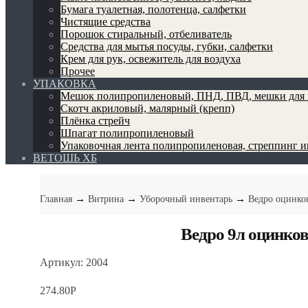
Бумага туалетная, полотенца, салфетки
Чистящие средства
Порошок стиральный, отбеливатель
Средства для мытья посуды, губки, салфетки
Крем для рук, освежитель для воздуха
Прочее
УПАКОВКА
Мешок полипропиленовый, ПНД, ПВД, мешки для 
Скотч акриловый, малярный (крепп)
Плёнка стрейч
Шпагат полипропиленовый
Упаковочная лента полипропиленовая, стреппинг 
ВЕТОШЬ ХБ
→
→
→
Главная
Витрина
Уборочный инвентарь
Ведро оцинко
Ведро 9л оцинко
Артикул: 2004
274.80
Р