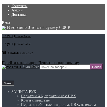
Контакты
Акции
Доставка
Вход
В корзине 0 тов. на сумму
0.00
Р
+7 (911)
187-24-57
+7 (911)
187-23-12
☎ Заказать звонок
Перейти к навигации
Перейти к содержимому
Search for:
Меню
ЗАЩИТА РУК
Перчатки ХБ, перчатки хб с ПВХ
Краги спилковые
Перчатки облитые нитрилом, ПВХ, латексом