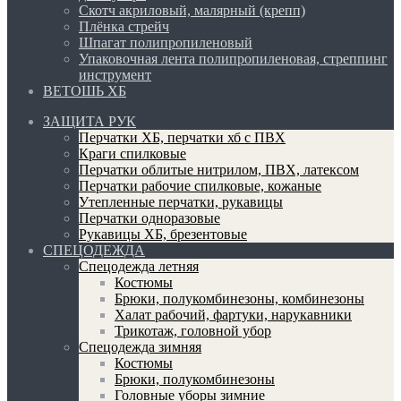
Скотч акриловый, малярный (крепп)
Плёнка стрейч
Шпагат полипропиленовый
Упаковочная лента полипропиленовая, стреппинг
инструмент
ВЕТОШЬ ХБ
ЗАЩИТА РУК
Перчатки ХБ, перчатки хб с ПВХ
Краги спилковые
Перчатки облитые нитрилом, ПВХ, латексом
Перчатки рабочие спилковые, кожаные
Утепленные перчатки, рукавицы
Перчатки одноразовые
Рукавицы ХБ, брезентовые
СПЕЦОДЕЖДА
Спецодежда летняя
Костюмы
Брюки, полукомбинезоны, комбинезоны
Халат рабочий, фартуки, нарукавники
Трикотаж, головной убор
Спецодежда зимняя
Костюмы
Брюки, полукомбинезоны
Головные уборы зимние