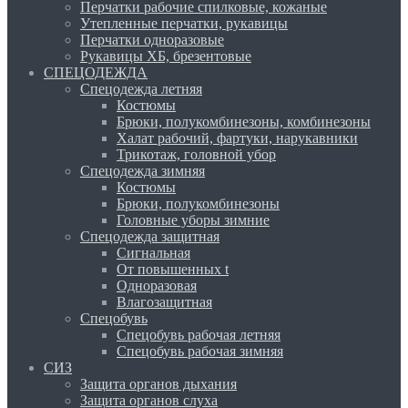
Перчатки рабочие спилковые, кожаные
Утепленные перчатки, рукавицы
Перчатки одноразовые
Рукавицы ХБ, брезентовые
СПЕЦОДЕЖДА
Спецодежда летняя
Костюмы
Брюки, полукомбинезоны, комбинезоны
Халат рабочий, фартуки, нарукавники
Трикотаж, головной убор
Спецодежда зимняя
Костюмы
Брюки, полукомбинезоны
Головные уборы зимние
Спецодежда защитная
Сигнальная
От повышенных t
Одноразовая
Влагозащитная
Спецобувь
Спецобувь рабочая летняя
Спецобувь рабочая зимняя
СИЗ
Защита органов дыхания
Защита органов слуха