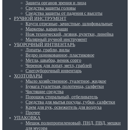
Защита органов зрения и лица
Средства защиты головы
Средства защиты от падения с высоты
РУЧНОЙ ИНСТРУМЕНТ
Круги отрезные, зачистные, шлифовальные
Маркеры, карандаши
Нож технический, лезвия, рулетки, линейка
Малярный ручной инструмент
УБОРОЧНЫЙ ИНТВЕНТАРЬ
Лопаты, грабли, вилы
Ведро оцинкованное, пластиковое
Метла, швабра, веник сорго
Черенок для лопат, метл, граблей
Снегоуборочный инвентарь
ХОЗТОВАРЫ
Мыло хозяйственное, туалетное, жидкое
Бумага туалетная, полотенца, салфетки
Чистящие средства
Порошок стиральный, отбеливатель
Средства для мытья посуды, губки, салфетки
Крем для рук, освежитель для воздуха
Прочее
УПАКОВКА
Мешок полипропиленовый, ПНД, ПВД, мешки
для мусора