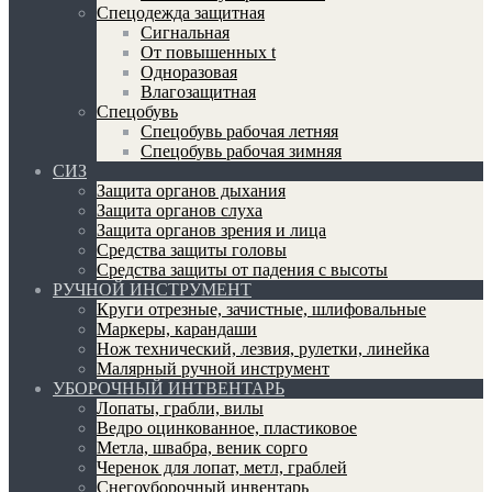
Спецодежда защитная
Сигнальная
От повышенных t
Одноразовая
Влагозащитная
Спецобувь
Спецобувь рабочая летняя
Спецобувь рабочая зимняя
СИЗ
Защита органов дыхания
Защита органов слуха
Защита органов зрения и лица
Средства защиты головы
Средства защиты от падения с высоты
РУЧНОЙ ИНСТРУМЕНТ
Круги отрезные, зачистные, шлифовальные
Маркеры, карандаши
Нож технический, лезвия, рулетки, линейка
Малярный ручной инструмент
УБОРОЧНЫЙ ИНТВЕНТАРЬ
Лопаты, грабли, вилы
Ведро оцинкованное, пластиковое
Метла, швабра, веник сорго
Черенок для лопат, метл, граблей
Снегоуборочный инвентарь