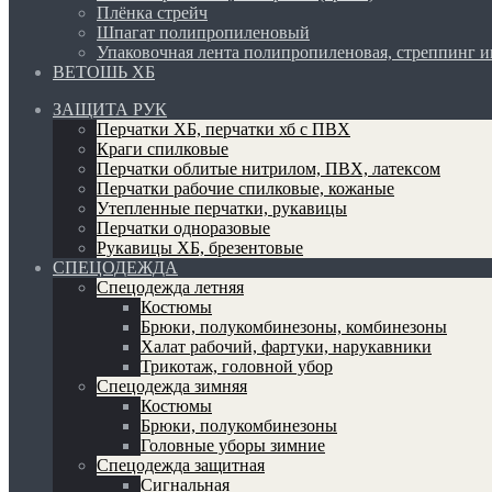
Плёнка стрейч
Шпагат полипропиленовый
Упаковочная лента полипропиленовая, стреппинг 
ВЕТОШЬ ХБ
ЗАЩИТА РУК
Перчатки ХБ, перчатки хб с ПВХ
Краги спилковые
Перчатки облитые нитрилом, ПВХ, латексом
Перчатки рабочие спилковые, кожаные
Утепленные перчатки, рукавицы
Перчатки одноразовые
Рукавицы ХБ, брезентовые
СПЕЦОДЕЖДА
Спецодежда летняя
Костюмы
Брюки, полукомбинезоны, комбинезоны
Халат рабочий, фартуки, нарукавники
Трикотаж, головной убор
Спецодежда зимняя
Костюмы
Брюки, полукомбинезоны
Головные уборы зимние
Спецодежда защитная
Сигнальная