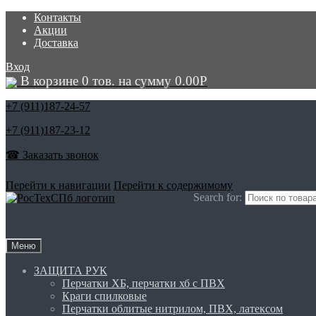
Контакты
Акции
Доставка
Вход
В корзине 0 тов. на сумму
0.00
Р
+7 (911)
187-24-57
+7 (911)
187-23-12
☎ Заказать звонок
Перейти к навигации
Перейти к содержимому
Search for:
Меню
ЗАЩИТА РУК
Перчатки ХБ, перчатки хб с ПВХ
Краги спилковые
Перчатки облитые нитрилом, ПВХ, латексом