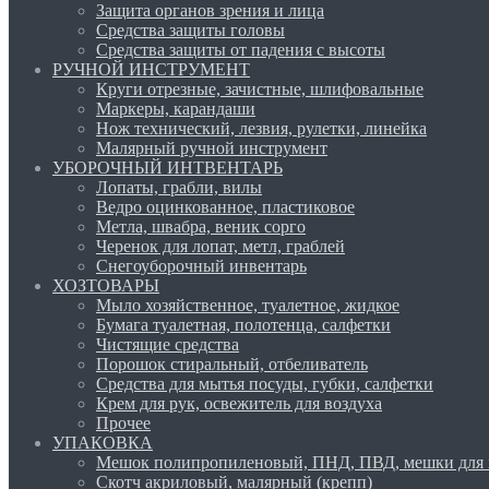
Защита органов зрения и лица
Средства защиты головы
Средства защиты от падения с высоты
РУЧНОЙ ИНСТРУМЕНТ
Круги отрезные, зачистные, шлифовальные
Маркеры, карандаши
Нож технический, лезвия, рулетки, линейка
Малярный ручной инструмент
УБОРОЧНЫЙ ИНТВЕНТАРЬ
Лопаты, грабли, вилы
Ведро оцинкованное, пластиковое
Метла, швабра, веник сорго
Черенок для лопат, метл, граблей
Снегоуборочный инвентарь
ХОЗТОВАРЫ
Мыло хозяйственное, туалетное, жидкое
Бумага туалетная, полотенца, салфетки
Чистящие средства
Порошок стиральный, отбеливатель
Средства для мытья посуды, губки, салфетки
Крем для рук, освежитель для воздуха
Прочее
УПАКОВКА
Мешок полипропиленовый, ПНД, ПВД, мешки для 
Скотч акриловый, малярный (крепп)