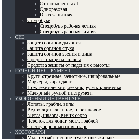
От повышенных t
Одноразовая
Влагозащитная
Спецобувь
Спецобувь рабочая летняя
Спецобувь рабочая зимняя
СИЗ
Защита органов дыхания
Защита органов слуха
Защита органов зрения и лица
Средства защиты головы
Средства защиты от падения с высоты
РУЧНОЙ ИНСТРУМЕНТ
Круги отрезные, зачистные, шлифовальные
Маркеры, карандаши
Нож технический, лезвия, рулетки, линейка
Малярный ручной инструмент
УБОРОЧНЫЙ ИНТВЕНТАРЬ
Лопаты, грабли, вилы
Ведро оцинкованное, пластиковое
Метла, швабра, веник сорго
Черенок для лопат, метл, граблей
Снегоуборочный инвентарь
ХОЗТОВАРЫ
Мыло хозяйственное, туалетное, жидкое