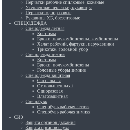
Перчатки рабочие спилковые, кожаные
Утепленные перчатки, рукавицы
Перчатки одноразовые
Рукавицы ХБ, брезентовые
СПЕЦОДЕЖДА
Спецодежда летняя
Костюмы
Брюки, полукомбинезоны, комбинезоны
Халат рабочий, фартуки, нарукавники
Трикотаж, головной убор
Спецодежда зимняя
Костюмы
Брюки, полукомбинезоны
Головные уборы зимние
Спецодежда защитная
Сигнальная
От повышенных t
Одноразовая
Влагозащитная
Спецобувь
Спецобувь рабочая летняя
Спецобувь рабочая зимняя
СИЗ
Защита органов дыхания
Защита органов слуха