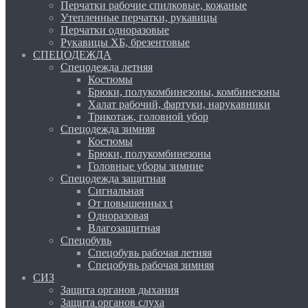
Перчатки рабочие спилковые, кожаные
Утепленные перчатки, рукавицы
Перчатки одноразовые
Рукавицы ХБ, брезентовые
СПЕЦОДЕЖДА
Спецодежда летняя
Костюмы
Брюки, полукомбинезоны, комбинезоны
Халат рабочий, фартуки, нарукавники
Трикотаж, головной убор
Спецодежда зимняя
Костюмы
Брюки, полукомбинезоны
Головные уборы зимние
Спецодежда защитная
Сигнальная
От повышенных t
Одноразовая
Влагозащитная
Спецобувь
Спецобувь рабочая летняя
Спецобувь рабочая зимняя
СИЗ
Защита органов дыхания
Защита органов слуха