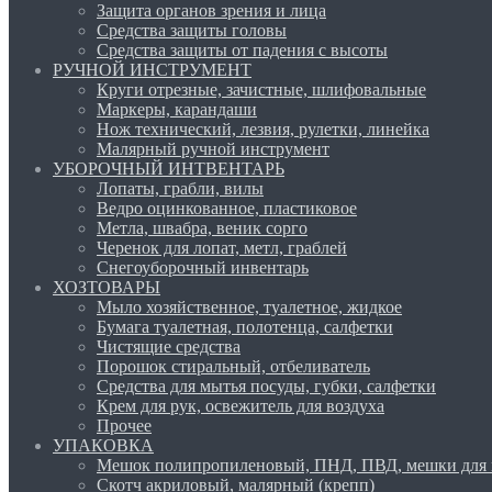
Защита органов зрения и лица
Средства защиты головы
Средства защиты от падения с высоты
РУЧНОЙ ИНСТРУМЕНТ
Круги отрезные, зачистные, шлифовальные
Маркеры, карандаши
Нож технический, лезвия, рулетки, линейка
Малярный ручной инструмент
УБОРОЧНЫЙ ИНТВЕНТАРЬ
Лопаты, грабли, вилы
Ведро оцинкованное, пластиковое
Метла, швабра, веник сорго
Черенок для лопат, метл, граблей
Снегоуборочный инвентарь
ХОЗТОВАРЫ
Мыло хозяйственное, туалетное, жидкое
Бумага туалетная, полотенца, салфетки
Чистящие средства
Порошок стиральный, отбеливатель
Средства для мытья посуды, губки, салфетки
Крем для рук, освежитель для воздуха
Прочее
УПАКОВКА
Мешок полипропиленовый, ПНД, ПВД, мешки для 
Скотч акриловый, малярный (крепп)