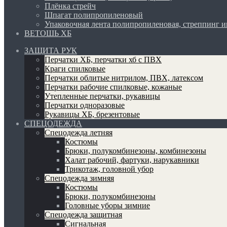
Плёнка стрейч
Шпагат полипропиленовый
Упаковочная лента полипропиленовая, стреппинг 
ВЕТОШЬ ХБ
ЗАЩИТА РУК
Перчатки ХБ, перчатки хб с ПВХ
Краги спилковые
Перчатки облитые нитрилом, ПВХ, латексом
Перчатки рабочие спилковые, кожаные
Утепленные перчатки, рукавицы
Перчатки одноразовые
Рукавицы ХБ, брезентовые
СПЕЦОДЕЖДА
Спецодежда летняя
Костюмы
Брюки, полукомбинезоны, комбинезоны
Халат рабочий, фартуки, нарукавники
Трикотаж, головной убор
Спецодежда зимняя
Костюмы
Брюки, полукомбинезоны
Головные уборы зимние
Спецодежда защитная
Сигнальная