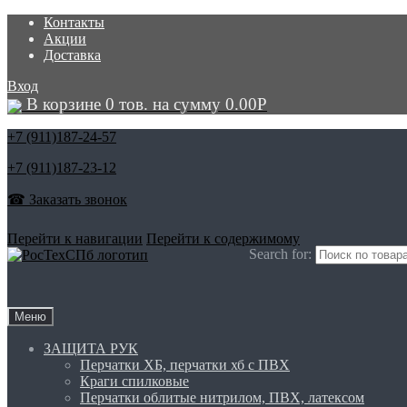
Контакты
Акции
Доставка
Вход
В корзине 0 тов. на сумму
0.00
Р
+7 (911)
187-24-57
+7 (911)
187-23-12
☎ Заказать звонок
Перейти к навигации
Перейти к содержимому
Search for:
Меню
ЗАЩИТА РУК
Перчатки ХБ, перчатки хб с ПВХ
Краги спилковые
Перчатки облитые нитрилом, ПВХ, латексом