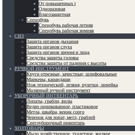
От повышенных t
Одноразовая
Влагозащитная
Спецобувь
Спецобувь рабочая летняя
Спецобувь рабочая зимняя
СИЗ
Защита органов дыхания
Защита органов слуха
Защита органов зрения и лица
Средства защиты головы
Средства защиты от падения с высоты
РУЧНОЙ ИНСТРУМЕНТ
Круги отрезные, зачистные, шлифовальные
Маркеры, карандаши
Нож технический, лезвия, рулетки, линейка
Малярный ручной инструмент
УБОРОЧНЫЙ ИНТВЕНТАРЬ
Лопаты, грабли, вилы
Ведро оцинкованное, пластиковое
Метла, швабра, веник сорго
Черенок для лопат, метл, граблей
Снегоуборочный инвентарь
ХОЗТОВАРЫ
Мыло хозяйственное, туалетное, жидкое